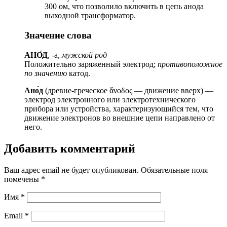
300 ом, что позволило включить в цепь анода
выходной трансформатор.
Значение слова
АНО́Д
, -а,
мужской род
Положительно заряженный электрод;
противоположное
по значению
катод.
Ано́д
(древне-греческое ἄνοδος — движение вверх) —
электрод электронного или электротехнического
прибора или устройства, характеризующийся тем, что
движение электронов во внешние цепи направлено от
него.
Добавить комментарий
Ваш адрес email не будет опубликован.
Обязательные поля
помечены
*
Имя
*
Email
*