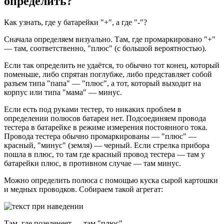
определить?
Как узнать, где у батарейки "+", а где "-"?
Сначала определяем визуально. Там, где промаркировано "+"
— там, соответственно, "плюс" (с большой вероятностью).
Если так определить не удаётся, то обычно тот конец, который
поменьше, либо спрятан поглубже, либо представляет собой
разъем типа "папа" — "плюс", а тот, который выходит на
корпус или типа "мама" — минус.
Если есть под руками тестер, то никаких проблем в
определении полюсов батареи нет. Подсоединяем провода
тестера в батарейке в режиме измерения постоянного тока.
Провода тестера обычно промаркированы — "плюс" —
красный, "минус" (земля) — черный. Если стрелка прибора
пошла в плюс, то там где красный провод тестера — там у
батарейки плюс, в противном случае — там минус.
Можно определить полюса с помощью куска сырой картошки
и медных проводков. Собираем такой агрегат:
Там, где позеленеет — там "плюс".