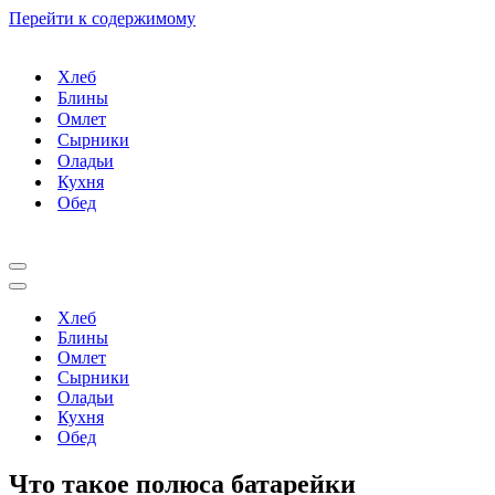
Перейти к содержимому
Хлеб
Блины
Омлет
Сырники
Оладьи
Кухня
Обед
Меню
навигации
Меню
навигации
Хлеб
Блины
Омлет
Сырники
Оладьи
Кухня
Обед
Что такое полюса батарейки