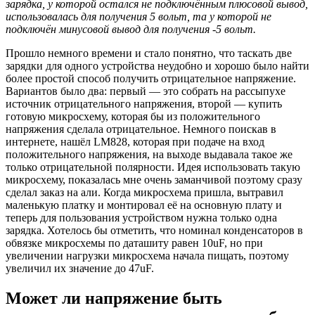
зарядка, у которой остался не подключённым плюсовой вывод,
использовалась для получения 5 вольт, та у которой не
подключён минусовой вывод для получения -5 вольт.
Прошло немного времени и стало понятно, что таскать две
зарядки для одного устройства неудобно и хорошо было найти
более простой способ получить отрицательное напряжение.
Вариантов было два: первый — это собрать на рассыпухе
источник отрицательного напряжения, второй — купить
готовую микросхему, которая бы из положительного
напряжения сделала отрицательное. Немного поискав в
интернете, нашёл LM828, которая при подаче на вход
положительного напряжения, на выходе выдавала такое же
только отрицательной полярности. Идея использовать такую
микросхему, показалась мне очень заманчивой поэтому сразу
сделал заказ на али. Когда микросхема пришла, вытравил
маленькую платку и монтировал её на основную плату и
теперь для пользования устройством нужна только одна
зарядка. Хотелось бы отметить, что номинал конденсаторов в
обвязке микросхемы по даташиту равен 10uF, но при
увеличении нагрузки микросхема начала пищать, поэтому
увеличил их значение до 47uF.
Может ли напряжение быть