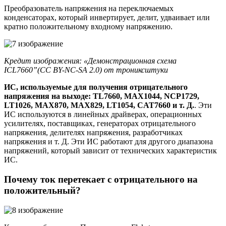
Преобразователь напряжения на переключаемых
конденсаторах, который инвертирует, делит, удваивает или
кратно положительному входному напряжению.
Кредит изображения: «
Демонстрационная схема
ICL7660
”(
CC BY-NC-SA 2.0
) от
трониксштуки
ИС, используемые для получения отрицательного
напряжения на выходе: TL7660, MAX1044, NCP1729,
LT1026, MAX870, MAX829, LT1054, CAT7660 и т. Д.
. Эти
ИС используются в линейных драйверах, операционных
усилителях, поставщиках, генераторах отрицательного
напряжения, делителях напряжения, разработчиках
напряжения и т. Д. Эти ИС работают для другого диапазона
напряжений, который зависит от технических характеристик
ИС.
Почему ток перетекает с отрицательного на
положительный?