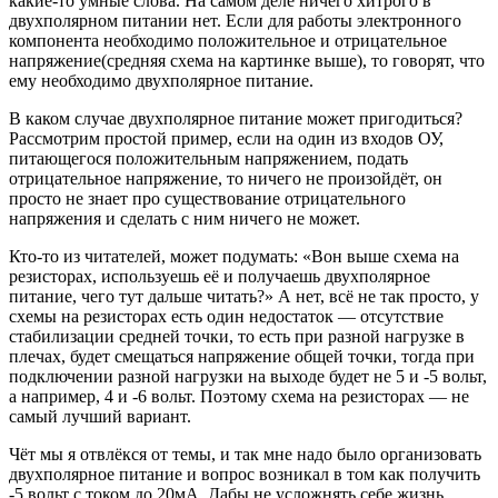
какие-то умные слова. На самом деле ничего хитрого в
двухполярном питании нет. Если для работы электронного
компонента необходимо положительное и отрицательное
напряжение(средняя схема на картинке выше), то говорят, что
ему необходимо двухполярное питание.
В каком случае двухполярное питание может пригодиться?
Рассмотрим простой пример, если на один из входов ОУ,
питающегося положительным напряжением, подать
отрицательное напряжение, то ничего не произойдёт, он
просто не знает про существование отрицательного
напряжения и сделать с ним ничего не может.
Кто-то из читателей, может подумать: «Вон выше схема на
резисторах, используешь её и получаешь двухполярное
питание, чего тут дальше читать?» А нет, всё не так просто, у
схемы на резисторах есть один недостаток — отсутствие
стабилизации средней точки, то есть при разной нагрузке в
плечах, будет смещаться напряжение общей точки, тогда при
подключении разной нагрузки на выходе будет не 5 и -5 вольт,
а например, 4 и -6 вольт. Поэтому схема на резисторах — не
самый лучший вариант.
Чёт мы я отвлёкся от темы, и так мне надо было организовать
двухполярное питание и вопрос возникал в том как получить
-5 вольт с током до 20мА. Дабы не усложнять себе жизнь,