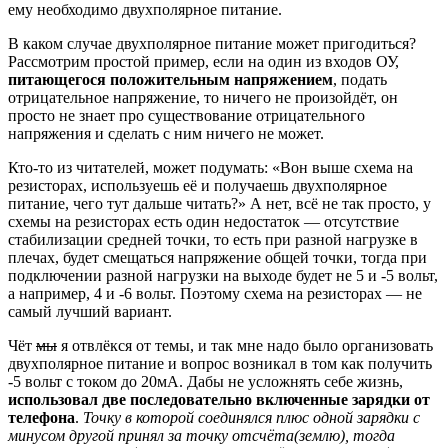
ему необходимо двухполярное питание.
В каком случае двухполярное питание может пригодиться?
Рассмотрим простой пример, если на один из входов ОУ,
питающегося положительным напряжением
, подать
отрицательное напряжение, то ничего не произойдёт, он
просто не знает про существование отрицательного
напряжения и сделать с ним ничего не может.
Кто-то из читателей, может подумать: «Вон выше схема на
резисторах, используешь её и получаешь двухполярное
питание, чего тут дальше читать?» А нет, всё не так просто, у
схемы на резисторах есть один недостаток — отсутствие
стабилизации средней точки, то есть при разной нагрузке в
плечах, будет смещаться напряжение общей точки, тогда при
подключении разной нагрузки на выходе будет не 5 и -5 вольт,
а например, 4 и -6 вольт. Поэтому схема на резисторах — не
самый лучший вариант.
Чёт
мы
я отвлёкся от темы, и так мне надо было организовать
двухполярное питание и вопрос возникал в том как получить
-5 вольт с током до 20мА. Дабы не усложнять себе жизнь,
использовал две последовательно включенные зарядки от
телефона
.
Точку в которой соединялся плюс одной зарядки с
минусом другой принял за точку отсчёта(землю), тогда