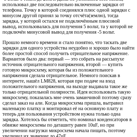
использовал две последовательно включенные зарядки от
телефона. Точку в которой соединялся плюс одной зарядки с
минусом другой принял за точку отсчёта(землю), тогда
зарядка, у которой остался не подключённым плюсовой
вывод, использовалась для получения 5 вольт, та у которой не
подключён минусовой вывод для получения -5 вольт.
Прошло немного времени и стало понятно, что таскать две
зарядки для одного устройства неудобно и хорошо было найти
более простой способ получить отрицательное напряжение.
Вариантов было два: первый — это собрать на рассыпухе
источник отрицательного напряжения, второй — купить
готовую микросхему, которая бы из положительного
напряжения сделала отрицательное. Немного поискав в
интернете, нашёл LM828, которая при подаче на вход
положительного напряжения, на выходе выдавала такое же
только отрицательной полярности. Идея использовать такую
микросхему, показалась мне очень заманчивой поэтому сразу
сделал заказ на али. Когда микросхема пришла, вытравил
маленькую платку и монтировал её на основную плату и
теперь для пользования устройством нужна только одна
зарядка. Хотелось бы отметить, что номинал конденсаторов в
обвязке микросхемы по даташиту равен 10uF, но при
увеличении нагрузки микросхема начала пищать, поэтому
увеличил их значение до 47uF.