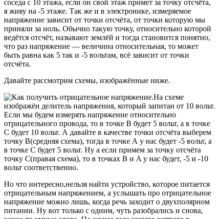
соседа с 10 этажа, если он свой этаж примет за точку отсчёта,
я живу на -5 этаже. Так же и в электронике, измеряемое
напряжение зависит от точки отсчёта, от точки которую мы
приняли за ноль. Обычно такую точку, относительно которой
ведётся отсчёт, называют землёй и тогда становится понятно,
что раз напряжение — величина относительная, то может
быть равна как 5 так и -5 вольтам, всё зависит от точки
отсчёта.
Давайте рассмотрим схемы, изображённые ниже.
На схеме
изображён делитель напряжения, который запитан от 10 вольт.
Если мы будем измерять напряжение относительно
отрицательного провода, то в точке B будет 5 вольт, а в точке
С будет 10 вольт. А давайте в качестве точки отсчёта выберем
точку B(средняя схема), тогда в точке А у нас будет -5 вольт, а
в точке С будет 5 вольт. Ну а если примем за точку отсчёта
точку С(правая схема), то в точках B и A у нас будет, -5 и -10
вольт соответственно.
Но что интересно,нельзя найти устройство, которое питается
отрицательным напряжением, а услышать про отрицательное
напряжение можно лишь, когда речь заходит о двухполярном
питании. Ну вот только с одним, чуть разобрались и снова,