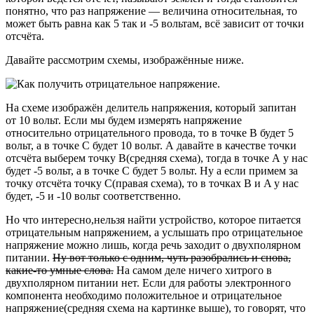
понятно, что раз напряжение — величина относительная, то
может быть равна как 5 так и -5 вольтам, всё зависит от точки
отсчёта.
Давайте рассмотрим схемы, изображённые ниже.
На схеме изображён делитель напряжения, который запитан
от 10 вольт. Если мы будем измерять напряжение
относительно отрицательного провода, то в точке B будет 5
вольт, а в точке С будет 10 вольт. А давайте в качестве точки
отсчёта выберем точку B(средняя схема), тогда в точке А у нас
будет -5 вольт, а в точке С будет 5 вольт. Ну а если примем за
точку отсчёта точку С(правая схема), то в точках B и A у нас
будет, -5 и -10 вольт соответственно.
Но что интересно,нельзя найти устройство, которое питается
отрицательным напряжением, а услышать про отрицательное
напряжение можно лишь, когда речь заходит о двухполярном
питании.
Ну вот только с одним, чуть разобрались и снова,
какие-то умные слова.
На самом деле ничего хитрого в
двухполярном питании нет. Если для работы электронного
компонента необходимо положительное и отрицательное
напряжение(средняя схема на картинке выше), то говорят, что