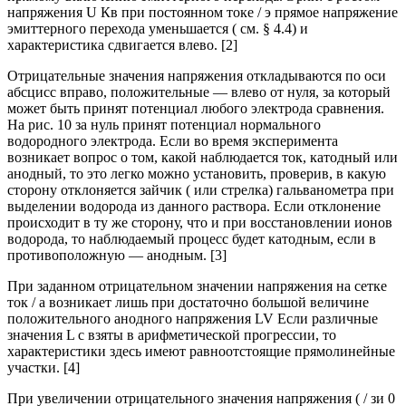
напряжения U Кв при постоянном токе / э прямое напряжение
эмиттерного перехода уменьшается ( см. § 4.4) и
характеристика сдвигается влево. [2]
Отрицательные значения напряжения откладываются по оси
абсцисс вправо, положительные — влево от нуля, за который
может быть принят потенциал любого электрода сравнения.
На рис. 10 за нуль принят потенциал нормального
водородного электрода. Если во время эксперимента
возникает вопрос о том, какой наблюдается ток, катодный или
анодный, то это легко можно установить, проверив, в какую
сторону отклоняется зайчик ( или стрелка) гальванометра при
выделении водорода из данного раствора. Если отклонение
происходит в ту же сторону, что и при восстановлении ионов
водорода, то наблюдаемый процесс будет катодным, если в
противоположную — анодным. [3]
При заданном отрицательном значении напряжения на сетке
ток / а возникает лишь при достаточно большой величине
положительного анодного напряжения LV Если различные
значения L c взяты в арифметической прогрессии, то
характеристики здесь имеют равноотстоящие прямолинейные
участки. [4]
При увеличении отрицательного значения напряжения ( / зи 0