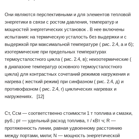
Они являются перспективными и для элементов тепловой
энергетики в связи с ростом давления, температур и
мощностей энергетических установок . В нее включены
испытания: на термическую усталость без выдержки и с
выдержкой при максимальной температуре ( рис. 2.4, а и б);
изотермические при предельных температурах
термоусталостного цикла ( рис. 2.4, в); неизотермические (
в диапазоне температур основного термоусталостного
цикла) для контрастных сочетаний режимов нагружения и
нагрева ( жесткий режим) при синфазном ( рис. 2.4, д) и
противофазном ( рис. 2.4, г) циклических нагревах и
нагружениях. [12]
Ст, Ссм — соответственно стоимости 1 т топлива и смазки,
руб.; рт — удельный расход топлива, т / кВт ч; R —
протяженность линии, равная удвоенному расстоянию
между портами, мили; N — мощность энергетической