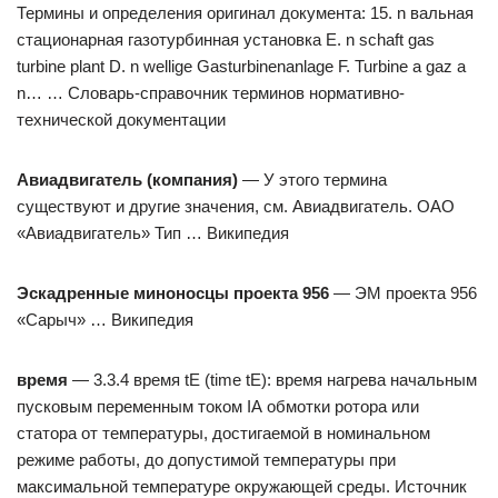
Термины и определения оригинал документа: 15. n вальная
стационарная газотурбинная установка Е. n schaft gas
turbine plant D. n wellige Gasturbinenanlage F. Turbine a gaz a
n… … Словарь-справочник терминов нормативно-
технической документации
Авиадвигатель (компания)
— У этого термина
существуют и другие значения, см. Авиадвигатель. ОАО
«Авиадвигатель» Тип … Википедия
Эскадренные миноносцы проекта 956
— ЭМ проекта 956
«Сарыч» … Википедия
время
— 3.3.4 время tE (time tE): время нагрева начальным
пусковым переменным током IА обмотки ротора или
статора от температуры, достигаемой в номинальном
режиме работы, до допустимой температуры при
максимальной температуре окружающей среды. Источник