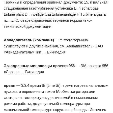
Термины и определения оригинал документа: 15. n вальная
стационарная газотурбинная установка Е. n schaft gas
turbine plant D. n wellige Gasturbinenanlage F. Turbine a gaz a
n… … Словарь-справочник терминов нормативно-
технической документации
Авиадвигатель (компания)
— У этого термина
существуют и другие значения, см. Авиадвигатель. ОАО
«Авиадвигатель» Тип … Википедия
Эскадренные миноносцы проекта 956
— ЭМ проекта 956
«Сарыч» … Википедия
время
— 3.3.4 время tE (time tE): время нагрева начальным
пусковым переменным током IА обмотки ротора или
статора от температуры, достигаемой в номинальном
режиме работы, до допустимой температуры при
максимальной температуре окружающей среды. Источник