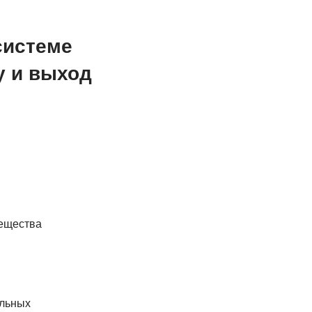
системе
у и выход
вещества
альных