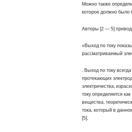
Можно также определит
которое должно было 
Авторы [2 — 5] приво
«Выход по току показы
рассматриваемый эле
. Выход по току всегд
протекающих электродн
электричества, израс
току определяется как
вещества, теоретическ
тока, который в данно
[5].