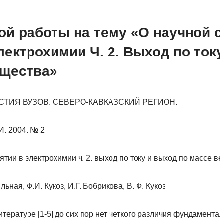
ой работы на тему «О научной 
лектрохимии Ч. 2. Выход по ток
ещества»
ВЕСТИЯ ВУЗОВ. СЕВЕРО-КАВКАЗСКИЙ РЕГИОН.
 2004. № 2
ятии в электрохимии ч. 2. выход по току и выход по массе 
льная, Ф.И. Кукоз, И.Г. Бобрикова, В. Ф. Кукоз
итературе [1-5] до сих пор нет четкого различия фундамент