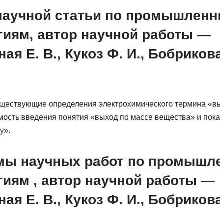
научной статьи по промышлен
гиям, автор научной работы —
я Е. В., Кукоз Ф. И., Бобрикова 
ествующие определения электрохимического термина «вых
ость введения понятия «выход по массе вещества» и показ
у».
мы научных работ по промыш
гиям , автор научной работы —
я Е. В., Кукоз Ф. И., Бобрикова 