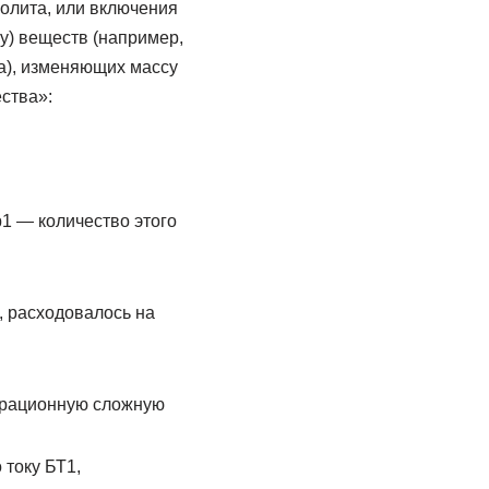
олита, или включения
у) веществ (например,
та), изменяющих массу
ства»:
р1 — количество этого
q, расходовалось на
перационную сложную
 току БТ1,