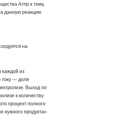
щества Атпр к тому,
на данную реакцию
сходуется на
я каждой из
о току — доля
ектролизе. Выход по
ролизе к количеству
 это процент полного
ие нужного продукта»