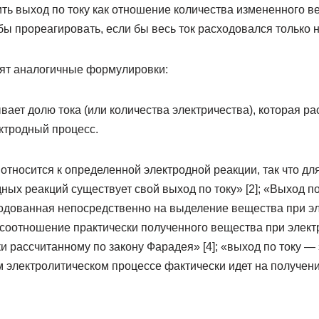
ь выход по току как отношение количества измененного ве
бы прореагировать, если бы весь ток расходовался только 
дят аналогичные формулировки:
вает долю тока (или количества электричества), которая ра
ктродный процесс.
а относится к определенной электродной реакции, так что дл
ых реакций существует свой выход по току» [2]; «Выход п
ходованная непосредственно на выделение вещества при эл
 соотношение практически полученного вещества при элект
и рассчитанному по закону Фарадея» [4]; «выход по току —
м электролитическом процессе фактически идет на получен