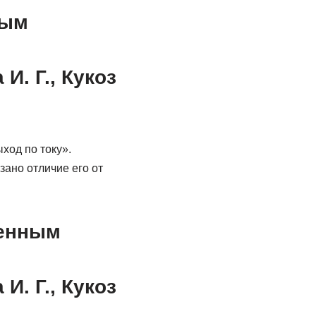
ным
И. Г., Кукоз
од по току».
ано отличие его от
ленным
И. Г., Кукоз