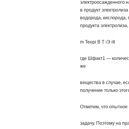
электроосажденного н
в продукт электролиза
водорода, кислорода, 
продукта электролиза
m Teopi B Т iЭ iIt
где Шфакт1 — количест
же
вещества в случае, ес
получение только этог
Отметим, что опытное
задачу. Поэтому на пр