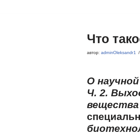
Перейти
к
содержимому
Что тако
автор:
adminOleksandr1
О научной
Ч. 2. Вых
вещества
специальн
биотехно