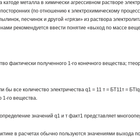
а катоде металла в химически агрессивном растворе электр
 посторонних (по отношению к электрохимическому процесс
пылинок, песчинок и другой «грязи» из раствора электроли
, нами рекомендуется ввести понятие «выход по массе веще
во фактически полученного 1-го конечного вещества; ттео
ли бы все количество электричества q1 = 11 т = БТ11т = БТl
о 1-го вещества.
 определение значений q1 и т факт1 представляет многоо
актике в расчетах обычно пользуются значениями выхода по