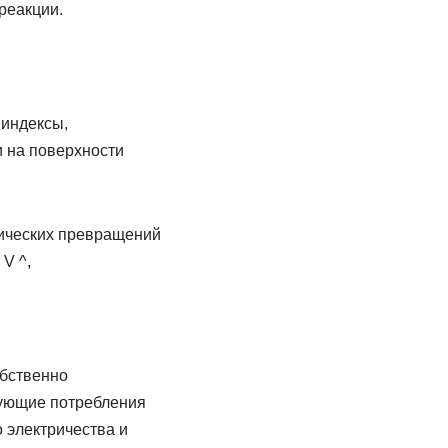
реакции.
 индексы,
и на поверхности
мических превращений
V ^,
обственно
бующие потребления
 электричества и