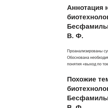
Аннотация 
биотехноло
Бесфамильна
В. Ф.
Проанализированы сущ
Обоснована необходим
понятия «выход по ток
Похожие те
биотехноло
Бесфамильна
В. Ф.