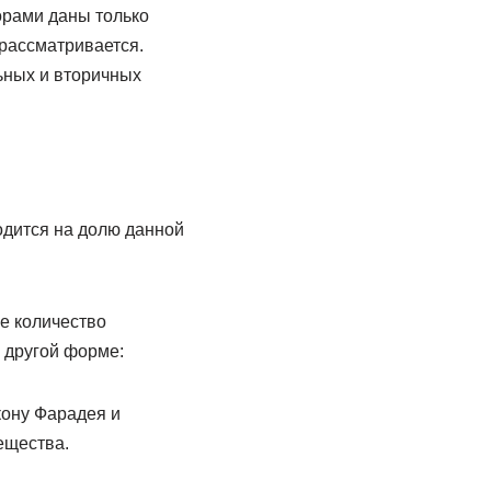
орами даны только
 рассматривается.
ьных и вторичных
ходится на долю данной
ее количество
 другой форме:
кону Фарадея и
ещества.