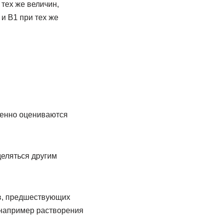
тех же величин,
и В1 при тех же
венно оцениваются
деляться другим
в, предшествующих
 например растворения