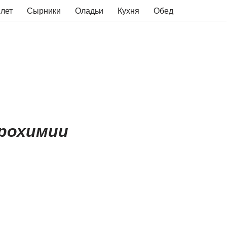
лет
Сырники
Оладьи
Кухня
Обед
трохимии
е