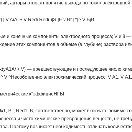
ний, авторы относят понятие выхода по току к электродной 
) [ V AiAi + V Redi Redi )]S-[Е v B^] ^[е V BjB
ые и конечные компоненты электродного процесса; V и 8 —
дение этих компонентов в объеме (в глубине) раствора ил
и х(уА1А/ + V) — предшествующее и последующее число хи
 ^ V ^Несобственно электрохимический процесс; V А1, V А1, 
хиометри4еские к°эффициеНГЫ
Ох1, В;', Red1, В; соответственно, может включать помимо с
роцесса и чисто химические превращения веществ, не тре
тва. Поэтому возникает необходимость отличать количество