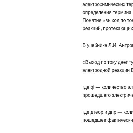
электрохимических те
определения термина 
Понятие «выход по то
реакций, протекающих 
В учебнике Л.И. Антро
«Выход по току дает т
электродной реакции ВТ
где qi — количество э
прошедшего электриче
где дтеор и дпр — кол
пошедшее фактически 