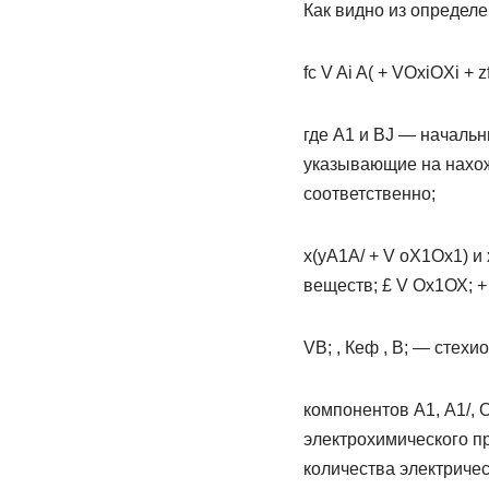
Как видно из определе
fc V Ai A( + VOxiOXi + zf
где А1 и BJ — начальн
указывающие на нахож
соответственно;
х(уА1А/ + V оХ1Ох1) 
веществ; £ V Ох1ОХ; +
VВ; , Кеф , В; — сте
компонентов А1, А1/, 
электрохимического п
количества электричес