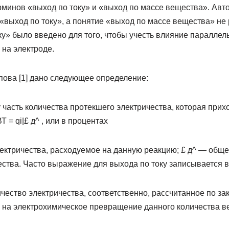
рминов «выход по току» и «выход по массе вещества». Авт
«выход по току», а понятие «выход по массе вещества» не
ку» было введено для того, чтобы учесть влияние параллел
на электроде.
пова [1] дано следующее определение:
у часть количества протекшего электричества, которая при
 = qi|£ д^ , или в процентах
лектричества, расходуемое на данную реакцию; £ д^ — общ
ства. Часто выражение для выхода по току записывается в
ичество электричества, соответственно, рассчитанное по за
на электрохимическое превращение данного количества в