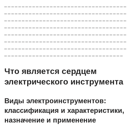
_ _ _ _ _ _ _ _ _ _ _ _ _ _ _ _ _ _ _ _ _ _ _ _ _ _ _ _ _ _ _ _ _ _ _
_ _ _ _ _ _ _ _ _ _ _ _ _ _ _ _ _ _ _ _ _ _ _ _ _ _ _ _ _ _ _ _ _ _ _
_ _ _ _ _ _ _ _ _ _ _ _ _ _ _ _ _ _ _ _ _ _ _ _ _ _ _ _ _ _ _ _ _ _ _
_ _ _ _ _ _ _ _ _ _ _ _ _ _ _ _ _ _ _ _ _ _ _ _ _ _ _ _ _ _ _ _ _ _ _
_ _ _ _ _ _ _ _ _ _ _ _ _ _ _ _ _ _ _ _ _ _ _ _ _ _ _ _ _ _ _ _ _ _ _
_ _ _ _ _ _ _ _ _ _ _ _ _ _ _ _ _ _ _ _ _ _ _ _ _ _ _ _ _ _ _ _ _ _ _
_ _ _ _ _ _ _ _ _ _ _ _ _ _ _ _ _ _ _ _ _ _ _ _ _ _ _ _ _ _ _ _ _ _ _
_ _ _ _ _ _ _ _ _ _ _ _ _ _ _ _ _ _ _ _ _ _ _ _ _ _ _ _ _ _ _ _ _ _
Что является сердцем
электрического инструмента
Виды электроинструментов:
классификация и характеристики,
назначение и применение