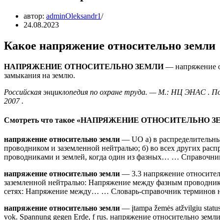
автор:
adminOleksandr1
24.08.2023
Какое напряжение относительно земли
НАПРЯЖЕНИЕ ОТНОСИТЕЛЬНО ЗЕМЛИ
— напряжение о
замыкания на землю.
Российская энциклопедия по охране труда. — М.: НЦ ЭНАС . Под 
2007 .
Смотреть что такое «НАПРЯЖЕНИЕ ОТНОСИТЕЛЬНО ЗЕМЛ
напряжение относительно земли
— UO а) в распределительны
проводником и заземленной нейтралью; б) во всех других ра
проводниками и землей, когда один из фазных… … Справочни
напряжение относительно земли
— 3.3 напряжение относительно
заземленной нейтралью: Напряжение между фазным проводнико
сетях: Напряжение между… … Словарь-справочник терминов 
напряжение относительно земли
— įtampa žemės atžvilgiu statusa
vok. Spannung gegen Erde, f rus. напряжение относительно земли, n