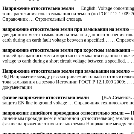
Напряжение относительно земли
— English: Voltage concernin
зоны растекания тока замыкания на землю (по ГОСТ 12.1.009 7
Справочник … Строительный словарь
напряжение относительно земли при замыкании на землю
— 
для данного места замыкания на землю и данного значения ток
earth during an earth fault voltage between a specified… … Спра
напряжение относительно земли при коротком замыкании
—
землей для данного места короткого замыкания и данного зна
voltage to earth during a short circuit voltage between a specif
Напряжение относительно земли при замыкании на землю
—
06] Напряжение между рассматриваемой точкой и относительно
тока замыкания на землю Источник: ГОСТ Р 12.1.009 2009:… 
документации
фазное напряжение относительно земли
— — [В.А.Семенов. А
защита EN line to ground voltage … Справочник технического п
напряжение линейного проводника относительно земли
— Нр
линейным проводником и эталонной (относительной) землей в
фазное напряжение относительно земли Напряжение между л
напряжение линейного проводника относительно земли
— (Нр