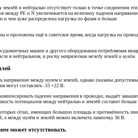
землёй и нейтралью отсутствует только в точке соединения эти
лов между РЕ и N увеличивается на величину падения напряжени
 и чем хуже распределена нагрузка по фазам и больше
ы и проложены ещё в советское время, когда нагрузка на прово
посудомоечных машин и другого оборудования потребляемая мощ
числе в нейтральном, и
росту напряжения между землёй и нулём
.
млей
ь напряжение между нулем и землей, однако указаны допустимы
я могут составлять -33 +22 В.
 компенсировать падение напряжения в проводах, выдаёт завыш
зность потенциалов между нейтралью и землёй составит больше 
некоторых сёлах, имеющих большую площадь и протяжённость лин
, а между нулём и землёй можно включить лампочку 36 В.
ем может отсутствовать