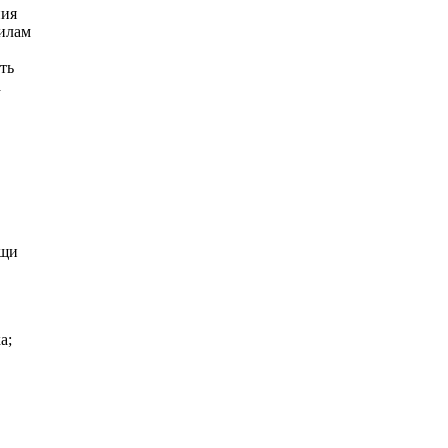
ния
вилам
ть
а
ощи
а;