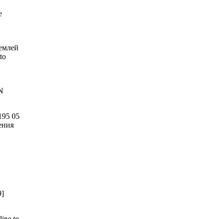
е
емлей
to
N
195 05
ения
9]
ine to