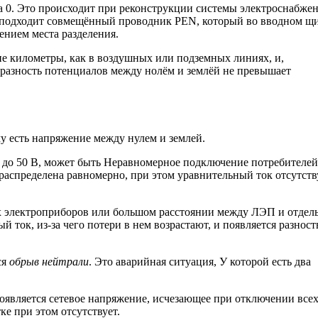
а 0. Это происходит при реконструкции системы электроснабже
у подходит совмещённый проводник PEN, который во вводном щ
ением места разделения.
 не километры, как в воздушных или подземных линиях, и,
 разность потенциалов между нолём и землёй не превышает
у есть напряжение между нулем и землей.
до 50 В, может быть Неравномерное подключение потребителей
распределена равномерно, при этом уравнительный ток отсутств
ых электроприборов или большом расстоянии между ЛЭП и отдел
 ток, из-за чего потери в нем возрастают, и появляется разност
ся
обрыв нейтрали
. Это аварийная ситуация, У которой есть два
оявляется сетевое напряжение, исчезающее при отключении все
ке при этом отсутствует.