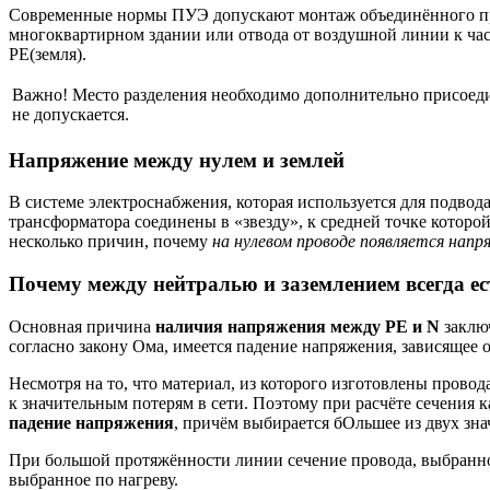
Современные нормы ПУЭ допускают монтаж объединённого про
многоквартирном здании или отвода от воздушной линии к част
РЕ(земля).
Важно! Место разделения необходимо дополнительно присоедин
не допускается.
Напряжение между нулем и землей
В системе электроснабжения, которая используется для подво
трансформатора соединены в «звезду», к средней точке котор
несколько причин, почему
на нулевом проводе появляется нап
Почему между нейтралью и заземлением всегда ес
Основная причина
наличия напряжения между PE и N
заключ
согласно закону Ома, имеется падение напряжения, зависящее
Несмотря на то, что материал, из которого изготовлены прово
к значительным потерям в сети. Поэтому при расчёте сечения
падение напряжения
, причём выбирается бОльшее из двух зна
При большой протяжённости линии сечение провода, выбранно
выбранное по нагреву.