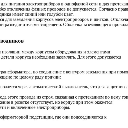
 для питания электроприборов в однофазной сети и для протека
 без отключения фазных проводов не допускается. Согласно пра
дника имеет синий или голубой цвет.
тся для заземления корпусов электроприборов и щитков. Отключа
ми разъединителями запрещено. Оболочка заземляющего провод
оводников
и изоляции между корпусом оборудования и элементами
етали корпуса необходимо заземлять. Для этого допускается
 трансформатора, но соединение с контуром заземления при пом
рещено по целому ряду причин:
лючается через автоматический выключатель, что для защитного
да этого провода из строя, связанная с протеканием по нему ток
ние в розетке отсутствует, но корпус при этом окажется
ети и включённые электроприборы.
нсформаторной подстанции, где они подсоединяются к