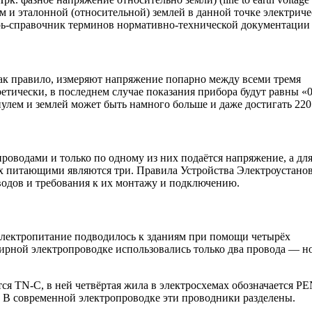
м и эталонной (относительной) землей в данной точке электрич
ь-справочник терминов нормативно-технической документации
ак правило, измеряют напряжение попарно между всеми тремя
тически, в последнем случае показания прибора будут равны «0
нулем и землей может быть намного больше и даже достигать 220
роводами и только по одному из них подаётся напряжение, а дл
ых питающими являются три. Правила Устройства Электроустано
водов и требования к их монтажу и подключению.
электропитание подводилось к зданиям при помощи четырёх
тирной электропроводке использовались только два провода — н
ся TN-C, в ней четвёртая жила в электросхемах обозначается PE
 В современной электропроводке эти проводники разделены.