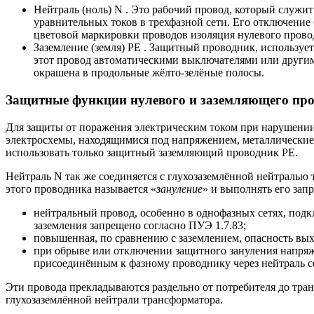
Нейтраль (ноль) N . Это рабочий провод, который служит
уравнительных токов в трехфазной сети. Его отключение
цветовой маркировки проводов изоляция нулевого прово
Заземление (земля) РЕ . Защитный проводник, используе
этот провод автоматическими выключателями или други
окрашена в продольные жёлто-зелёные полосы.
Защитные функции нулевого и заземляющего пр
Для защиты от поражения электрическим током при нарушени
электросхемы, находящимися под напряжением, металлические д
использовать только защитный заземляющий проводник РЕ.
Нейтраль N так же соединяется с глухозаземлённой нейтралью
этого проводника называется «
зануление
» и выполнять его зап
нейтральный провод, особенно в однофазных сетях, подк
заземления запрещено согласно ПУЭ 1.7.83;
повышенная, по сравнению с заземлением, опасность выхо
при обрыве или отключении защитного зануления напряже
присоединённым к фазному проводнику через нейтраль с
Эти провода прекладываются раздельно от потребителя до тра
глухозаземлённой нейтрали трансформатора.