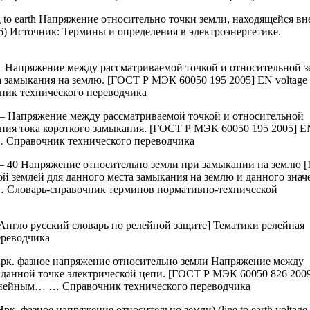
g to earth Напряжение относительно точки земли, находящейся вн
6) Источник: Термины и определения в электроэнергетике.
Напряжение между рассматриваемой точкой и относительной з
а замыкания на землю. [ГОСТ Р МЭК 60050 195 2005] EN voltage 
вочник технического переводчика
 Напряжение между рассматриваемой точкой и относительной
чения тока короткого замыкания. [ГОСТ Р МЭК 60050 195 2005] E
ied… … Справочник технического переводчика
 40 Напряжение относительно земли при замыкании на землю [
й землей для данного места замыкания на землю и данного знач
… Словарь-справочник терминов нормативно-технической
нгло русский словарь по релейной защите] Тематики релейная
ереводчика
к. фазное напряжение относительно земли Напряжение между
 данной точке электрической цепи. [ГОСТ Р МЭК 60050 826 200
инейным… … Справочник технического переводчика
к. фазное напряжение относительно земли) (line to earth voltage l