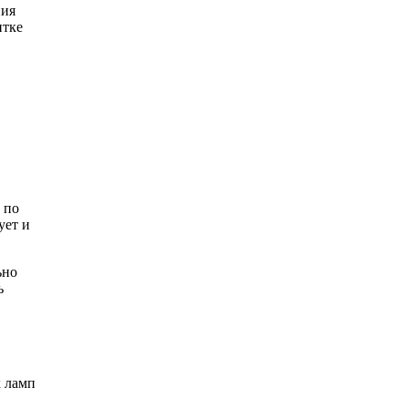
ния
итке
 по
ует и
ьно
ь
х ламп