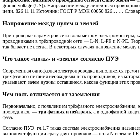
ground voltage (US)): Напряжение между линейным проводнико
цепи. 826 11 11 Источник: ГОСТ Р МЭК 60050 826… … Словар
Напряжение между нулем и землей
При проверке параметров сети вольтметром электромонтёры, к
проводниками в трёхпроводной сети — L-N, L-PE и N-PE. Теоре
так бывает не всегда. В некоторых случаях напряжение между 
Что такое «ноль» и «земля» согласно ПУЭ
Современная однофазная электропроводка выполняется тремя п
трёхфазного питания необходимы пять проводников, из котор
указывают, зачем нужны оставшиеся, какова функция этих про
Чем ноль отличается от заземления
Первоначально, с появлением трёхфазного электроснабжения, 
проводников —
три фазных и нейтраль
, а в однофазной квар
фаза.
Согласно ПУЭ, гл.1.7 такая система электроснабжения называет
выполняет функции сразу двух проводов — ноля N и земли РЕ.