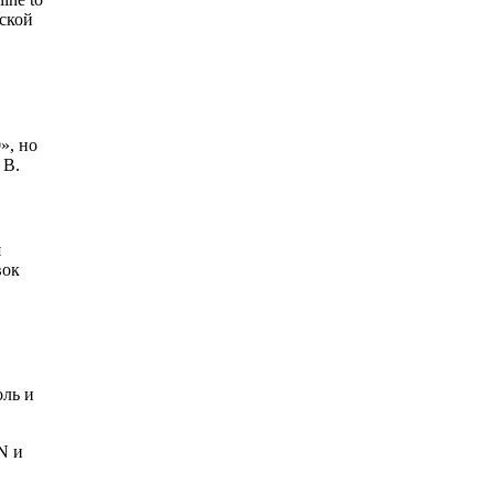
еской
», но
 В.
я
вок
оль и
N и