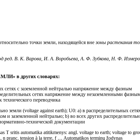
тносительно точки земли, находящейся вне
зоны растекания то
ред. В. К. Варова, И. А. Воробьева, А. Ф. Зубкова, Н. Ф. Измеро
И» в других словарях:
х сетях с заземленной нейтралью напряжение между фазным
спределительных сетях напряжение между незаземленными фазны
к технического переводчика
 земли (voltage against earth); U0: a) в распределительных сетях
м и заземленной нейтралью; b) во всех других распределитель
нормативно-технической документации
s T sritis automatika atitikmenys: angl. voltage to earth; voltage to gr
 pranc. tension à la terre, f … Automatikos terminų žodynas