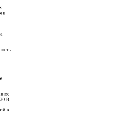
х
я в
да
ность
е
енное
30 В.
ий в