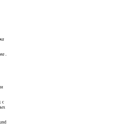
ка
ва .
ми
 с
ных
ound