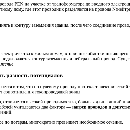
вода PEN на участке от трансформатора до вводного электрощ
ному дому, где этот проводник разделяется на провода N(нейтра
ять к контуру заземления здания, после чего соединение прово
да электричества к жилым домам, вторичные обмотки питающего
ой подключаются контур заземления и нейтральный провод. Суще
ряжение
.
ть разность потенциалов
ается в том, что по нулевому проводу протекает электрический 
 от сопротивления токопроводящей жилы.
да, отличается высокой проводимостью, большая длина линий пр
 кабелей учитываются два фактора —
нагрев проводов и допусти
чений.
е по потерям, многократно превышает необходимое сечение,