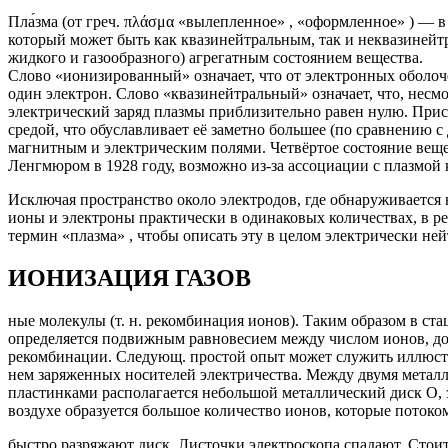
Пла́зма (от греч. πλάσμα «вылепленное» , «оформленное» ) — 
который может быть как квазинейтральным, так и неквазинейтр
жидкого и газообразного) агрегатным состоянием вещества.
Слово «ионизированный» означает, что от электронных оболоч
один электрон. Слово «квазинейтральный» означает, что, несм
электрический заряд плазмы приблизительно равен нулю. Прис
средой, что обуславливает её заметно большее (по сравнению 
магнитным и электрическим полями. Четвёртое состояние вещес
Ленгмюром в 1928 году, возможно из-за ассоциации с плазмой
Исключая пространство около электродов, где обнаруживается
ионы и электроны практически в одинаковых количествах, в ре
термин «плазма» , чтобы описать эту в целом электрически не
ИОНИЗАЦИЯ ГАЗОВ
ные молекулы (т. н. рекомбинация ионов). Таким образом в ст
определяется подвижным равновесием между числом ионов, до
рекомбинации. Следующ. простой опыт может служить иллюстра
нем заряженных носителей электричества. Между двумя металл
пластинками располагается небольшой металлический диск О, 
воздухе образуется большое количество ионов, которые потоко
быстро разряжают диск. Листочки электроскопа спадают. Сто