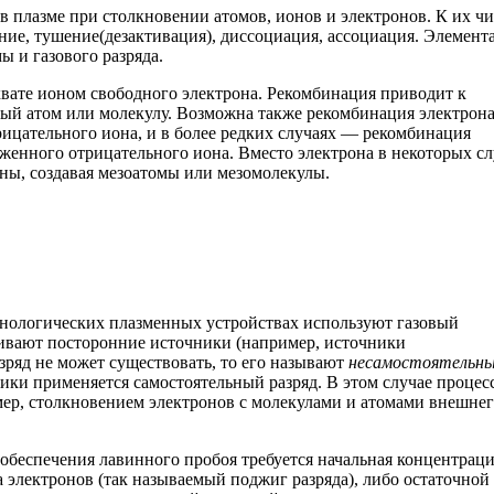
 плазме при столкновении атомов, ионов и электронов. К их ч
ение, тушение(дезактивация), диссоциация, ассоциация. Элемент
 и газового разряда.
вате ионом свободного электрона. Рекомбинация приводит к
ый атом или молекулу. Возможна также рекомбинация электрона
рицательного иона, и в более редких случаях — рекомбинация
яженного отрицательного иона. Вместо электрона в некоторых сл
ны, создавая мезоатомы или мезомолекулы.
хнологических плазменных устройствах используют газовый
чивают посторонние источники (например, источники
азряд не может существовать, то его называют
несамостоятельн
ики применяется самостоятельный разряд. В этом случае процес
ер, столкновением электронов с молекулами и атомами внешне
 обеспечения лавинного пробоя требуется начальная концентрац
а электронов (так называемый поджиг разряда), либо остаточной