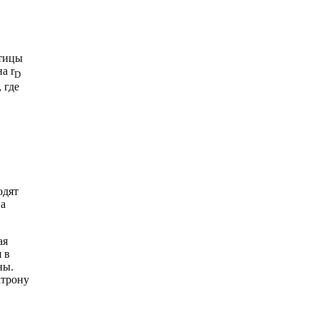
стицы
а r
D
 где
одят
 а
ая
 в
ны.
ктрону