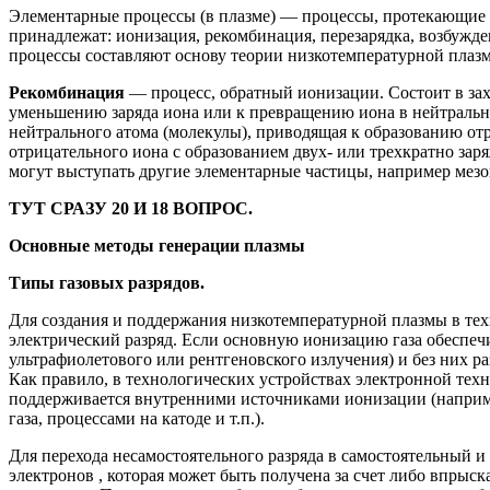
Элементарные процессы (в плазме) — процессы, протекающие в
принадлежат: ионизация, рекомбинация, перезарядка, возбужд
процессы составляют основу теории низкотемпературной плазмы
Рекомбинация
— процесс, обратный ионизации. Состоит в зах
уменьшению заряда иона или к превращению иона в нейтральн
нейтрального атома (молекулы), приводящая к образованию от
отрицательного иона с образованием двух- или трехкратно зар
могут выступать другие элементарные частицы, например мезо
ТУТ СРАЗУ 20 И 18 ВОПРОС.
Основные методы генерации плазмы
Типы газовых разрядов.
Для создания и поддержания низкотемпературной плазмы в те
электрический разряд. Если основную ионизацию газа обеспе
ультрафиолетового или рентгеновского излучения) и без них р
Как правило, в технологических устройствах электронной техн
поддерживается внутренними источниками ионизации (наприм
газа, процессами на катоде и т.п.).
Для перехода несамостоятельного разряда в самостоятельный и
электронов , которая может быть получена за счет либо впрыск