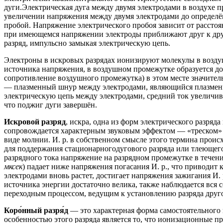
дуги.Электрическая дуга между двумя электродами в воздухе 
увеличении напряжения между двумя электродами до определё
пробой. Напряжение электрического пробоя зависит от рассто
при имеющемся напряжении электроды приближают друг к друг
разряд, импульсно замыкая электрическую цепь.
Электроны в искровых разрядах ионизируют молекулы в возд
источника напряжения, в воздушном промежутке образуется до
сопротивление воздушного промежутка) в этом месте значител
— плазменный шнур между электродами, являющийся плазменны
электрическую цепь между электродами, средний ток увеличива
что поджиг дуги завершён.
Искровой разряд
, искра, одна из форм электрического разряд
сопровождается характерным звуковым эффектом — «треском» и
виде молнии. И. р. в собственном смысле этого термина проис
для поддержания стационарногодугового разряда или тлеющего
разрядного тока напряжение на разрядном промежутке в течени
мксек
) падает ниже напряжения погасания И. р., что приводит
электродами вновь растет, достигает напряжения зажигания И. 
источника энергии достаточно велика, также наблюдается вся с
переходным процессом, ведущим к установлению разряда друго
Коро́нный разря́д
— это характерная форма самостоятельного 
особенностью этого разряда является то, что ионизационные п