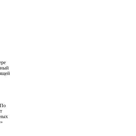
ере
рный
дящей
<По
т
мных
е»