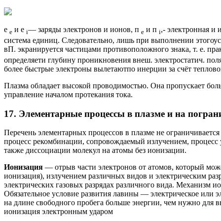
е
и е
— заряды электронов и ионов, п
и п
,- электронная и
е
i
е
i
система единиц. Следовательно, лишь при выполнении этогоусл
вП. экранируется частицами противоположного знака, т. е. пра
определяети глубину проникновения внеш. электростатич. поля
более быстрые электроны вылетаютпо инерции за счёт теплов
Плазма обладает высокой проводимостью. Она пропускает боль
управление началом протекания тока.
17. Элементарные процессы в плазме и на погран
Перечень элементарных процессов в плазме не ограничивается
процесс рекомбинации, сопровождаемый излучением, процесс у
также диссоциации молекул на атомы без ионизации.
Ионизация
— отрыв части электронов от атомов, который мож
ионизация), излучением различных видов и электрическим раз
электрических газовых разрядах различного вида. Механизм ио
Обязательное условие развития лавины — электрическое или э
на длине свободного пробега больше энергии, чем нужно для 
ионизация электронным ударом