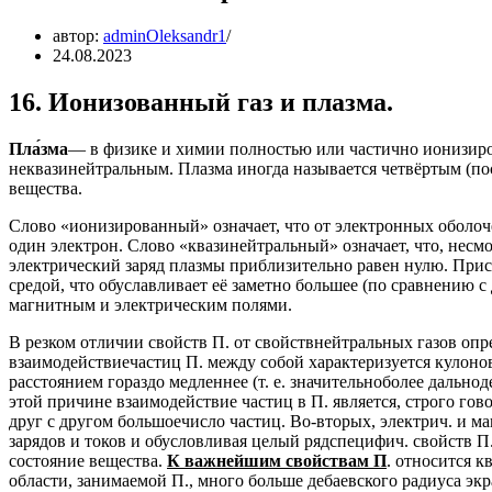
автор:
adminOleksandr1
24.08.2023
16. Ионизованный газ и плазма.
Пла́зма
— в физике и химии полностью или частично ионизиро
неквазинейтральным. Плазма иногда называется четвёртым (пос
вещества.
Слово «ионизированный» означает, что от электронных оболоч
один электрон. Слово «квазинейтральный» означает, что, несм
электрический заряд плазмы приблизительно равен нулю. Прис
средой, что обуславливает её заметно большее (по сравнению 
магнитным и электрическим полями.
В резком отличии свойств П. от свойствнейтральных газов оп
взаимодействиечастиц П. между собой характеризуется кулон
расстоянием гораздо медленнее (т. е. значительноболее дальн
этой причине взаимодействие частиц в П. является, строго г
друг с другом большоечисло частиц. Во-вторых, электрич. и м
зарядов и токов и обусловливая целый рядспецифич. свойств П
состояние вещества.
К важнейшим свойствам П
. относится 
области, занимаемой П., много больше дебаевского радиуса эк