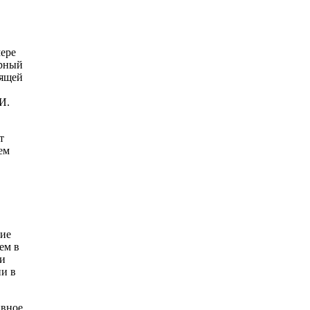
мере
арный
дящей
И.
т
ем
вие
ем в
ми
ни в
ивное