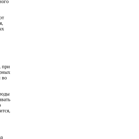
ного
от
я,
ых
, при
арных
 во
роды
ивать
о
ится,
ой