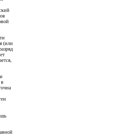
ский
боя
овой
ти
я (или
разряд
ет
ется,
 и
 в
точна
тен
ишь
лавной