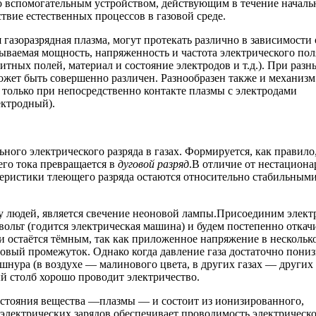
о вспомогательным устройством, действующим в течение началь
вие естественных процессов в газовой среде.
я газоразрядная плазма, могут протекать различно в зависимости 
дываемая мощность, напряженность и частота электрического пол
тных полей, материал и состояние электродов и т.д.). При разн
ожет быть совершенно различен. Разнообразен также и механизм
е только при непосредственно контакте плазмы с электродами
ектродный).
ного электрического разряда в газах. Формируется, как правило
его тока превращается в
дуговой разряд
.В отличие от нестацион
ктеристики тлеющего разряда остаются относительно стабильными
 людей, является свечение неоновой лампы.Присоединим элект
вольт (годится электрическая машина) и будем постепенно откач
и остаётся тёмным, так как приложенное напряжение в нескольк
зовый промежуток. Однако когда давление газа достаточно пониз
 шнура (в воздухе — малинового цвета, в других газах — других
ый столб хорошо проводит электричество.
остояния вещества —плазмы — и состоит из ионизированного,
 электрических зарядов обеспечивает проводимость электрическ