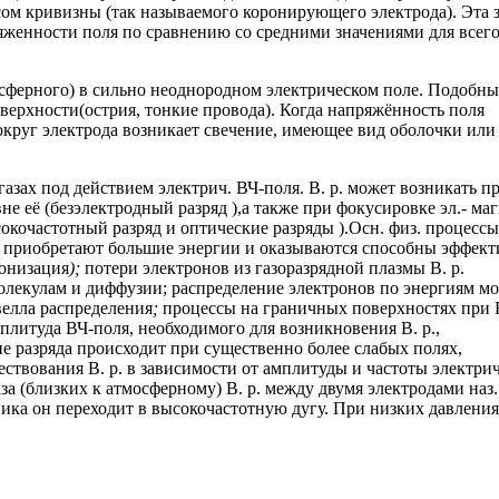
сом кривизны (так называемого коронирующего электрода). Эта 
яженности поля по сравнению со средними значениями для всег
сферного) в сильно неоднородном электрическом поле. Подобны
верхности(острия, тонкие провода). Когда напряжённость поля
вокруг электрода возникает свечение, имеющее вид оболочки или
азах под действием электрич. ВЧ-поля. В. р. может возникать п
е её (безэлектродный разряд ),а также при фокусировке эл.- маг
сокочастотный разряд и оптические разряды ).Осн. физ. процессы
ны приобретают большие энергии и оказываются способны эффек
Ионизация
);
потери электронов из газоразрядной плазмы В. р.
олекулам и диффузии; распределение электронов по энергиям м
елла распределения
;
процессы на граничных поверхностях при В
мплитуда ВЧ-поля, необходимого для возникновения В. р.,
ие разряда происходит при существенно более слабых полях,
твования В. р. в зависимости от амплитуды и частоты электрич
а (близких к атмосферному) В. р. между двумя электродами наз.
ика он переходит в высокочастотную дугу. При низких давлени