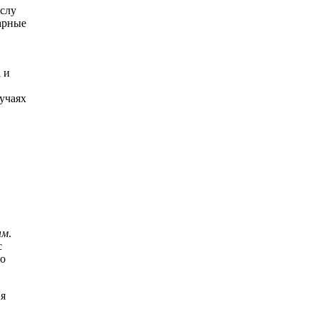
ислу
арные
 и
учаях
ым
.
с
го
ия