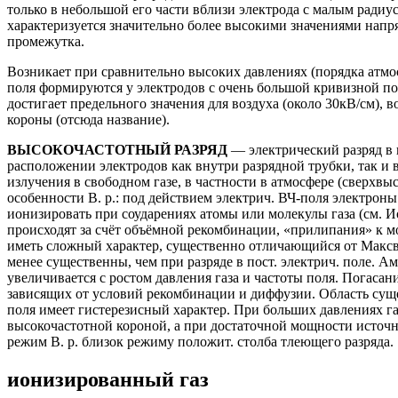
только в небольшой его части вблизи электрода с малым радиу
характеризуется значительно более высокими значениями напр
промежутка.
Возникает при сравнительно высоких давлениях (порядка атмо
поля формируются у электродов с очень большой кривизной по
достигает предельного значения для воздуха (около 30кВ/см), 
короны (отсюда название).
ВЫСОКОЧАСТОТНЫЙ РАЗРЯД
— электрический разряд в г
расположении электродов как внутри разрядной трубки, так и вн
излучения в свободном газе, в частности в атмосфере (сверхвы
особенности В. р.: под действием электрич. ВЧ-поля электро
ионизировать при соударениях атомы или молекулы газа (см. 
происходят за счёт объёмной рекомбинации, «прилипания» к м
иметь сложный характер, существенно отличающийся от Максв
менее существенны, чем при разряде в пост. электрич. поле. А
увеличивается с ростом давления газа и частоты поля. Погасан
зависящих от условий рекомбинации и диффузии. Область сущес
поля имеет гистерезисный характер. При больших давлениях газ
высокочастотной короной, а при достаточной мощности источн
режим В. р. близок режиму положит. столба тлеющего разряда.
ионизированный газ