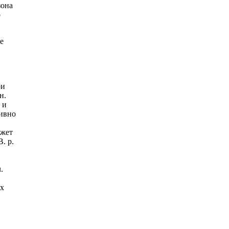
зона
о
е
ри
н.
 и
тивно
ожет
. р.
.
ях