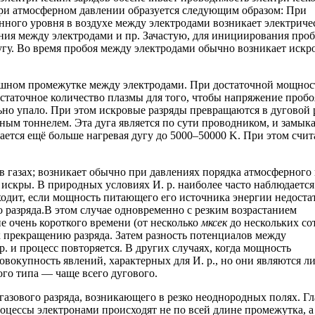
при атмосферном давлении образуется следующим образом: При
нного уровня в воздухе между электродами возникает электриче
яния между электродами и пр. Зачастую, для инициирования про
у. Во время пробоя между электродами обычно возникает искр
ушном промежутке между электродами. При достаточной мощнос
статочное количество плазмы для того, чтобы напряжение пробо
ьно упало. При этом искровые разряды превращаются в дуговой 
м тоннелем. Эта дуга является по сути проводником, и замыка
ется ещё больше нагревая дугу до 5000–50000 K. При этом счита
а в газах; возникает обычно при давлениях порядка атмосферного
скры. В природных условиях И. р. наиболее часто наблюдается
ходит, если мощность питающего его источника энергии недоста
 разряда.В этом случае одновременно с резким возрастанием
е очень короткого времени (от несколько
мксек
до нескольких со
 к прекращению разряда. Затем разность потенциалов между
р. и процесс повторяется. В других случаях, когда мощность
овокупность явлений, характерных для И. р., но они являются л
го типа — чаще всего дугового.
газового разряда, возникающего в резко неоднородных полях. Г
роцессы электронами происходят не по всей длине промежутка, а