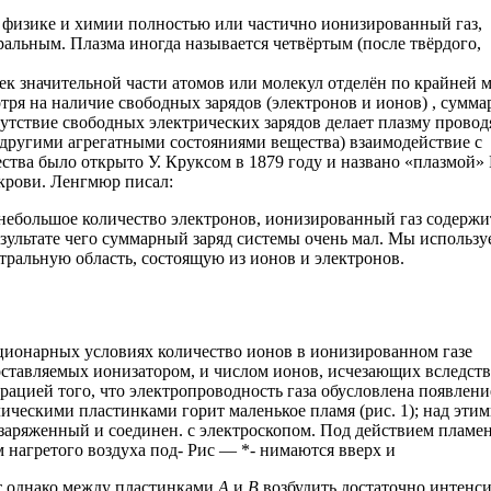
в физике и химии полностью или частично ионизированный газ,
альным. Плазма иногда называется четвёртым (после твёрдого,
ек значительной части атомов или молекул отделён по крайней 
отря на наличие свободных зарядов (электронов и ионов) , сумм
утствие свободных электрических зарядов делает плазму прово
с другими агрегатными состояниями вещества) взаимодействие с
тва было открыто У. Круксом в 1879 году и названо «плазмой» 
 крови. Ленгмюр писал:
 небольшое количество электронов, ионизированный газ содержи
зультате чего суммарный заряд системы очень мал. Мы использу
йтральную область, состоящую из ионов и электронов.
ационарных условиях количество ионов в ионизированном газе
ставляемых ионизатором, и числом ионов, исчезающих вследст
цией того, что электропроводность газа обусловлена появлени
ическими пластинками горит маленькое пламя (рис. 1); над эти
заряженный и соединен. с электроскопом. Под действием пламе
м нагретого воздуха под- Рис — *- нимаются вверх и
ит однако между пластинками
А
и
В
возбудить достаточно интенс