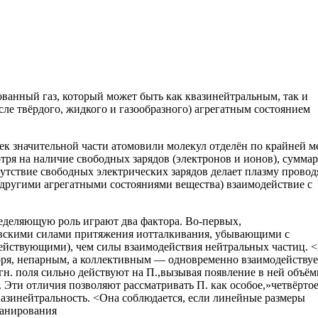
ванный газ, который может быть как квазинейтральным, так и
ле твёрдого, жидкого и газообразного) агрегатным состоянием
ек значительной части атомовили молекул отделён по крайней м
отря на наличие свободных зарядов (электронов и ионов), сумма
утствие свободных электрических зарядов делает плазму прово
с другими агрегатными состояниями вещества) взаимодействие с
ределяющую роль играют два фактора. Во-первых,
овскими силами притяжения иотталкивания, убывающими с
одействующими), чем силы взаимодействия нейтральных частиц. 
оворя, непарным, а коллективным — одновременно взаимодействуе
агн. поля сильно действуют на П.,вызывая появление в ней объё
. Эти отличия позволяют рассматривать П. как особое,»четвёрто
квазинейтральность. <Она соблюдается, если линейные размеры
ранирования