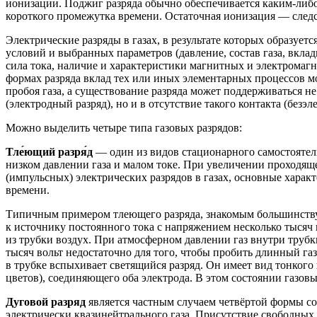
ионизации. Поджиг разряда обычно обеспечивается каким-либ
короткого промежутка времени. Остаточная ионизация — следст
Электрические разряды в газах, в результате которых образуетс
условий и выбранных параметров (давление, состав газа, вкла
сила тока, наличие и характеристики магнитных и электромагни
формах разряда вклад тех или иных элементарных процессов м
пробоя газа, а существование разряда может поддерживаться н
(электродный разряд), но и в отсутствие такого контакта (безэл
Можно выделить четыре типа газовых разрядов:
Тле́ющий разря́д
— один из видов стационарного самостоятель
низком давлении газа и малом токе. При увеличении проходящ
(импульсных) электрических разрядов в газах, основные хара
времени.
Типичным примером тлеющего разряда, знакомым большинству
к источнику постоянного тока с напряжением несколько тысяч 
из трубки воздух. При атмосферном давлении газ внутри трубк
тысяч вольт недостаточно для того, чтобы пробить длинный га
в трубке вспыхивает светящийся разряд. Он имеет вид тонкого
цветов), соединяющего оба электрода. В этом состоянии газов
Дуговой разряд
является частным случаем четвёртой формы с
электрически квазинейтрального газа. Присутствие свободных