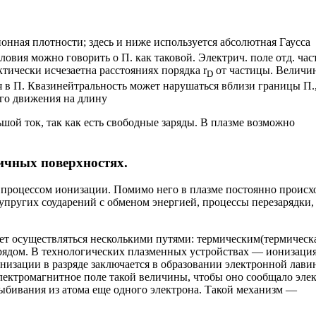
 ионная плотности; здесь и ниже используется абсолютная Гаусса
овия можно говорить о П. как таковой. Электрич. поле отд. ча
ктически исчезаетна расстояниях порядка r
от частицы. Величин
D
 в П. Квазинейтральность может нарушаться вблизи границы П.,
ого движения на длину
шой ток, так как есть свободные заряды. В плазме возможно
ичных поверхностях.
 процессом ионизации. Помимо него в плазме постоянно происх
пругих соударений с обменом энергией, процессы перезарядки,
ет осуществляться несколькими путями: термическим(термическ
рядом. В технологических плазменных устройствах — ионизация
низации в разряде заключается в образовании электронной лави
лектромагнитное поле такой величины, чтобы оно сообщало эле
выбивания из атома еще одного электрона. Такой механизм —