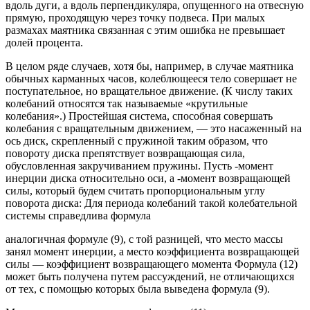
вдоль дуги, а вдоль перпендикуляра, опущенного на отвесную
прямую, проходящую через точку подвеса. При малых
размахах маятника связанная с этим ошибка не превышает
долей процента.
В целом ряде случаев, хотя бы, например, в случае маятника
обычных карманных часов, колеблющееся тело совершает не
поступательное, но вращательное движение. (К числу таких
колебаний относятся так называемые «крутильные
колебания».) Простейшая система, способная совершать
колебания с вращательным движением, — это насаженный на
ось диск, скрепленный с пружиной таким образом, что
повороту диска препятствует возвращающая сила,
обусловленная закручиванием пружины. Пусть -момент
инерции диска относительно оси, а -момент возвращающей
силы, который будем считать пропорциональным углу
поворота диска: Для периода колебаний такой колебательной
системы справедлива формула
аналогичная формуле (9), с той разницей, что место массы
занял момент инерции, а место коэффициента возвращающей
силы — коэффициент возвращающего момента Формула (12)
может быть получена путем рассуждений, не отличающихся
от тех, с помощью которых была выведена формула (9).