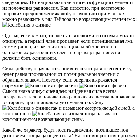
следующем. Потенциальная энергия есть функция смещения
из положения равновесия. Как известно, при достаточно
широких предположениях любую функцию при малых х
можно разложить в ряд Тейлора по возрастающим степеням х:
Однако, если х мало, то члены с высокими степенями можно
откинуть, а первый член пропадает, если потенциальная яма
симметрична, и значения потенциальной энергии на
одинаковых расстояниях слева и справа рт равновесия
должны быть одинаковы.
Сила, действующая на отклонившуюся от равновесия точку,
будет равна производной от потенциальной энергии с
обратным знаком. Поэтому, если энергия выражается
формулой
то
Смысл знака минус очевиден: найденная сила всегда
возвращает тело к положению равновесия, всегда направлена
в сторону, противоположную смещению. Силу
так и называют
возвращающей силой
, а
коэффициент
иногда называют
коэффициентом возвращающей силы.
Какой же характер будет носить движение, возникшее под
действием возвращающей силы? На этот вопрос ответ должен