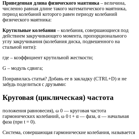
Приведенная длина физического маятника
– величина,
численно равная длине такого математического маятника,
период колебаний которого равен периоду колебаний
физического маятника:
Крутильные колебания
– колебания, совершающиеся под
действием закручивающего момента, пропорционального
углу закручивания (колебания диска, подвешенного на
стальной нити):
где – коэффициент крутильной жесткости;
G – модуль сдвига;
Понравилась статья? Добавь ее в закладку (CTRL+D) и не
забудь поделиться с друзьями:
Круговая (циклическая) частота
положения равновесия), ω 0 — круговая частота
гармонических колебаний, ω 0 t + α — фаза, α — начальная
фаза (при t = 0).
Система, совершающая гармонические колебания, называется