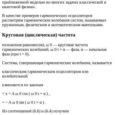
приближенной моделью во многих задачах классической и
квантовой физики.
В качестве примеров гармонических осцилляторов
рассмотрим гармонические колебания систем, называемых
пружинным, физическим и математическим маятниками.
Круговая (циклическая) частота
положения равновесия), ω 0 — круговая частота
гармонических колебаний, ω 0 t + α — фаза, α — начальная
фаза (при t = 0).
Система, совершающая гармонические колебания, называется
классическим гармоническим осциллятором или
колебательной
изменяются по законам
= x = A ω 0 cos ( ω 0 t + α ) ,
= − A ω 0 sin ( ω 0 t + α ) .
Из соотношений (6.6) и (6.4) получим