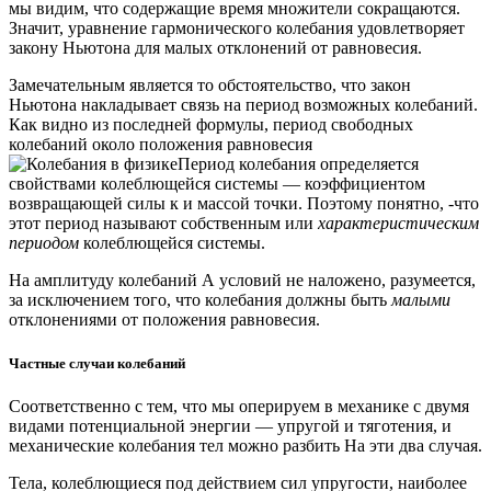
мы видим, что содержащие время множители сокращаются.
Значит, уравнение гармонического колебания удовлетворяет
закону Ньютона для малых отклонений от равновесия.
Замечательным является то обстоятельство, что закон
Ньютона накладывает связь на период возможных колебаний.
Как видно из последней формулы, период свободных
колебаний около положения равновесия
Период колебания определяется
свойствами колеблющейся системы — коэффициентом
возвращающей силы к и массой точки. Поэтому понятно, -что
этот период называют собственным или
характеристическим
периодом
колеблющейся системы.
На амплитуду колебаний А условий не наложено, разумеется,
за исключением того, что колебания должны быть
малыми
отклонениями от положения равновесия.
Частные случаи колебаний
Соответственно с тем, что мы оперируем в механике с двумя
видами потенциальной энергии — упругой и тяготения, и
механические колебания тел можно разбить На эти два случая.
Тела, колеблющиеся под действием сил упругости, наиболее