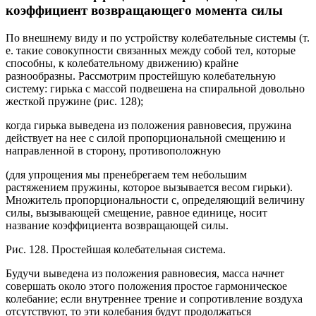
коэффициент возвращающего момента силы
По внешнему виду и по устройству колебательные системы (т.
е. такие совокупности связанных между собой тел, которые
способны, к колебательному движению) крайне
разнообразны. Рассмотрим простейшую колебательную
систему: гирька с массой подвешена на спиральной довольно
жесткой пружине (рис. 128);
когда гирька выведена из положения равновесия, пружина
действует на нее с силой пропорциональной смещению и
направленной в сторону, противоположную
(для упрощения мы пренебрегаем тем небольшим
растяжением пружины, которое вызывается весом гирьки).
Множитель пропорциональности с, определяющий величину
силы, вызывающей смещение, равное единице, носит
название коэффициента возвращающей силы.
Рис. 128. Простейшая колебательная система.
Будучи выведена из положения равновесия, масса начнет
совершать около этого положения простое гармоническое
колебание; если внутреннее трение и сопротивление воздуха
отсутствуют, то эти колебания будут продолжаться