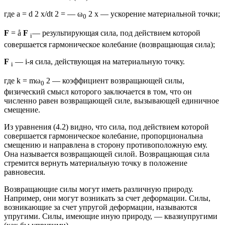
где a = d 2 x/dt 2 = — ω
2 x — ускорение материальной точки;
0
F
= å
F
— результирующая сила, под действием которой
i
совершается гармоническое колебание (возвращающая сила);
F
— i-я сила, действующая на материальную точку.
i
где k = mω
2 — коэффициент возвращающей силы,
0
физический смысл которого заключается в том, что он
численно равен возвращающей силе, вызывающей единичное
смещение.
Из уравнения (4.2) видно, что сила, под действием которой
совершается гармоническое колебание, пропорциональна
смещению и направлена в сторону противоположную ему.
Она называется возвращающей силой. Возвращающая сила
стремится вернуть материальную точку в положение
равновесия.
Возвращающие силы могут иметь различную природу.
Например, они могут возникать за счет деформации. Силы,
возникающие за счет упругой деформации, называются
упругими. Силы, имеющие иную природу, — квазиупругими