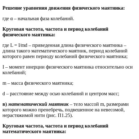
Решение уравнения движения физического маятника:
где α – начальная фаза колебаний.
Круговая частота, частота и период колебаний
физического маятника:
где L = I/md – приведенная длина физического маятника –
длина такого математического маятник, период колебаний
которого равен периоду колебаний физического маятника;
I – момент инерции физического маятникa относительно оси
колебаний;
m – масса физического маятника;
d – расстояние между осью колебаний и центром масс;
в)
математический маятник
– тело массой m, размерами
которого можно пренебречь, подвешенное на невесомой,
нерастяжимой нити (рис. П1.25).
Круговая частота, частота и период колебаний
математического маятника: