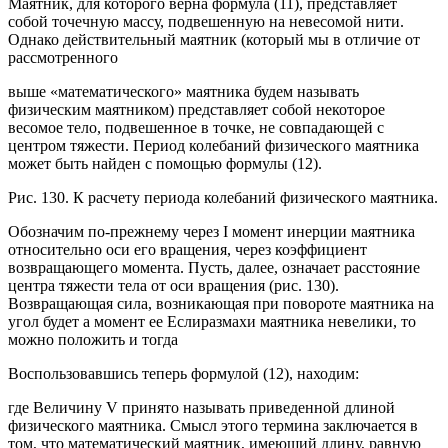
Маятник, для которого верна формула (11), представляет
собой точечную массу, подвешенную на невесомой нити.
Однако действительный маятник (который мы в отличие от
рассмотренного
выше «математического» маятника будем называть
физическим маятником) представляет собой некоторое
весомое тело, подвешенное в точке, не совпадающей с
центром тяжести. Период колебаний физического маятника
может быть найден с помощью формулы (12).
Рис. 130. К расчету периода колебаний физического маятника.
Обозначим по-прежнему через I момент инерции маятника
относительно оси его вращения, через коэффициент
возвращающего момента. Пусть, далее, означает расстояние
центра тяжести тела от оси вращения (рис. 130).
Возвращающая сила, возникающая при повороте маятника на
угол будет а момент ее Еслиразмахи маятника невелики, то
можно положить и тогда
Воспользовавшись теперь формулой (12), находим:
где Величину V принято называть приведенной длиной
физического маятника. Смысл этого термина заключается в
том, что математический маятник, имеющий длину, равную