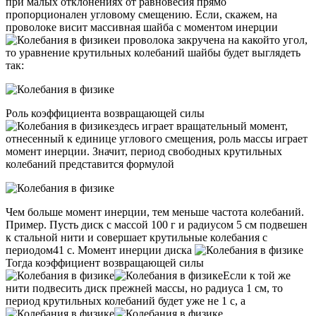
при малых отклонениях от равновесия прямо
пропорционален угловому смещению. Если, скажем, на
проволоке висит массивная шайба с моментом инерции
и проволока закручена на какойто угол,
то уравнение крутильных колебаний шайбы будет выглядеть
так:
Роль коэффициента возвращающей силы
здесь играет вращательный момент,
отнесенный к единице углового смещения, роль массы играет
момент инерции. Значит, период свободных крутильных
колебаний представится формулой
Чем больше момент инерции, тем меньше частота колебаний.
Пример. Пусть диск с массой 100 г и радиусом 5 см подвешен
к стальной нити и совершает крутильные колебания с
периодом41 с. Момент инерции диска
Тогда коэффициент возвращающей силы
Если к той же
нити подвесить диск прежней массы, но радиуса 1 см, то
период крутильных колебаний будет уже не 1 с, а