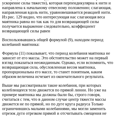
ускорение силы тяжести), которая перпендикулярна к нити и
направлена к начальному отвесному положению; слагающая,
направленная вдоль нити, уравновешивается реакцией нити.
Из рис. 129 видно, что интересующая нас слагающая веса
маятника равна но так как то для возвращающей силы
получается выражение следовательно, коэффициент
возвращающей силы равен
Воспользовавшись общей формулой (9), находим период
колебаний маятника:
Формула (11) показывает, что период колебания маятника не
зависит от его массы. Это обстоятельство может на первый
взгляд показаться неожиданным. Однако, если вспомнить, что
возвращающая сила, обусловленная весом маятника,
пропорциональна его массе, то станет понятным, каким
образом величина исчезает из окончательного результата.
Выше мы рассматривали такие колебания, при которых
колеблющееся тело движется по прямой линии. Но уже на
примере маятника мы должны были бы, строго говоря,
считаться с тем, что в данном случае центр тяжести массы
движется не по прямой, но по дуге круга радиуса Только
ограничившись малыми колебаниями, мы могли заменить
отрезок дуги отрезком прямой и отсчитывать смещения не