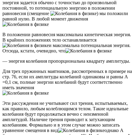
энергия задается обычно с точностью до произвольной
постоянной, то потенциальную энергию в положении
равновесия (смещение
) мы положили
равной нулю. В любой момент движения
В положении равновесия максимальна кинетическая энергия.
В крайних положениях тело останавливается
и максимальна потенциальная энергия.
Отсюда, кстати, очевидно, что
— энергия колебания пропорциональна квадрату амплитуды.
Для трех пружинных маятников, рассмотренных в примере на
стр. 76, если их амплитуды колебаний одинаковы и равны А
=0,1 см, полные энергии колебаний будут соответственно
иметь значения
Эти рассуждения не учитывают сил трения, испытываемых,
как правило, любым колеблющимся телом. Такие идеальные
колебания будут продолжаться вечно с неизменной
амплитудой. Наличие трения приводит к затухающим
колебаниям. Формально и в этом случае можно записать
уравнение смещения в вид
однако А