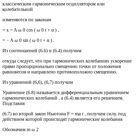
классическим гармоническим осциллятором или
колебательной
изменяются по законам
= x = A ω 0 cos ( ω 0 t + α ) ,
= − A ω 0 sin ( ω 0 t + α ) .
Из соотношений (6.6) и (6.4) получим
откуда следует, что при гармонических колебаниях ускорение
прямо пропорционально смещению точки от положения
равновесия и направлено противоположно смещению.
Из уравнений (6,6), (6,7) получим
Уравнение (6.8) называется дифференциальным уравнением
гармонических колебаний , а (6.4) является его решением.
Подставив
(6.7) во второй закон Ньютона F = ma r , получим силу, под
действием которой происходят гармонические колебания
Обозначим m ω 2