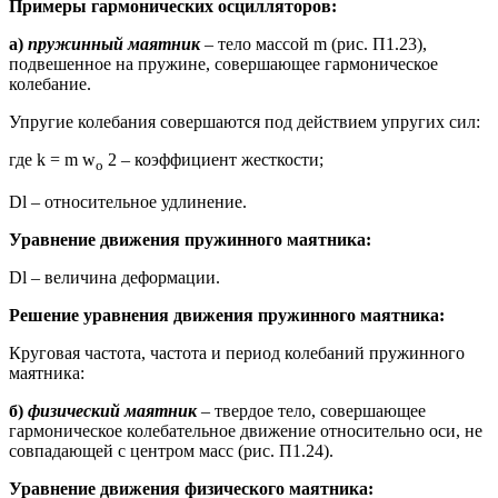
Примеры гармонических осцилляторов:
а)
пружинный маятник
– тело массой m (рис. П1.23),
подвешенное на пружине, совершающее гармоническое
колебание.
Упругие колебания совершаются под действием упругих сил:
где k = m w
2 – коэффициент жесткости;
o
Dl – относительное удлинение.
Уравнение движения пружинного маятника:
Dl – величина деформации.
Решение уравнения движения пружинного маятника:
Круговая частота, частота и период колебаний пружинного
маятника:
б)
физический маятник
– твердое тело, совершающее
гармоническое колебательное движение относительно оси, не
совпадающей с центром масс (рис. П1.24).
Уравнение движения физического маятника: