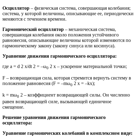
Осциллятор
– физическая система, совершающая колебания;
система, у которой величины, описывающие ее, периодически
меняются с течением времени.
Гармонический осциллятор
– механическая система,
совершающая колебания около положения устойчивого
равновесия, описывающие величины которой изменяются по
гармоническому закону (закону синуса или косинуса).
Уравнение движения гармонического осциллятора:
где a = d 2 x/dt 2 = –ω
2 x – ускорение материальной точки;
0
F – возвращающая сила, которая стремится вернуть систему в
положение равновесия (F = –mω
2 x = –kx);
0
k = mω
2 – коэффициент возвращающей силы. Он численно
0
равен возвращающей силе, вызывающей единичное
смещение.
Решение уравнения движения гармонического
осциллятора:
Уравнение гармонических колебаний в комплексном виде: