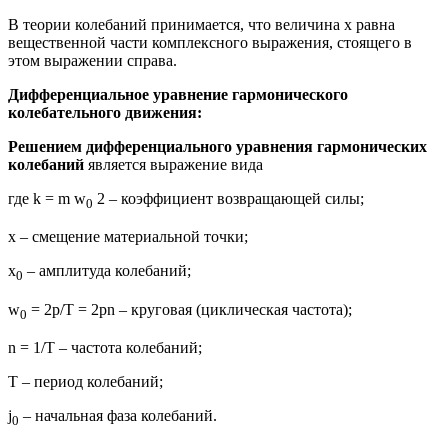
В теории колебаний принимается, что величина x равна
вещественной части комплексного выражения, стоящего в
этом выражении справа.
Дифференциальное уравнение гармонического
колебательного движения:
Решением дифференциального уравнения гармонических
колебаний
является выражение вида
где k = m w
2 – коэффициент возвращающей силы;
0
x – смещение материальной точки;
x
– амплитуда колебаний;
0
w
= 2p/Т = 2pn – круговая (циклическая частота);
0
n = 1/T – частота колебаний;
T – период колебаний;
j
– начальная фаза колебаний.
0