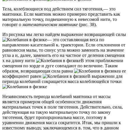
Тела, колеблющиеся под действием сил тяготения,— это
маятники. Если маятник можно примерно представить как
материальную точку, подвешенную к невесомой нити, то
говорят о
математическом маятнике
(рис. 38).
Из рисунка мы легко найдем выражение возвращающей силы
— это составляющая веса по
направлению касательной к. траектории. Если отклонения от
равновесия малы, то синус угла можно заменить на значение
угла а и, далее, заменить его на частное от деления смещения
х на длину нити
В этом приближении
смещения по хорде и дуге совпадают по величине. Таким
образом, возвращающая сила равна
а ее
коэффициент равен
В выражении для
периода колебаний сокращается масса колеблющейся точки
Независимость периода колебаний маятника от массы
является примером общей особенности движения
материальных точек в поле тяготения. Действительно, сила,
действующая на такую материальную точку по закону
тяготения, будет пропорциональна массе, поэтому в
уравнении движения масса сократится. Итак, мы пришли к
известному выводу, заключающемуся в. том, что в данном