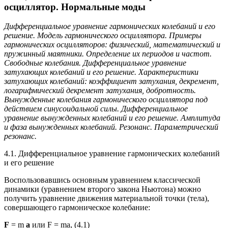
осциллятор. Нормальные моды
Дифференциальное уравнение гармонических колебаний и его
решение. Модель гармонического осциллятора. Примеры
гармонических осцилляторов: физический, математический и
пружинный маятники. Определение их периодов и частот.
Свободные колебания. Дифференциальное уравнение
затухающих колебаний и его решение. Характеристики
затухающих колебаний: коэффициент затухания, декремент,
логарифмический декремент затухания, добротность.
Вынужденные колебания гармонического осциллятора под
действием синусоидальной силы. Дифференциальное
уравнение вынужденных колебаний и его решение. Амплитуда
и фаза вынужденных колебаний. Резонанс. Параметрический
резонанс.
4.1. Дифференциальное уравнение гармонических колебаний
и его решение
Воспользовавшись основным уравнением классической
динамики (уравнением второго закона Ньютона) можно
получить уравнение движения материальной точки (тела),
совершающего гармоническое колебание:
F
= m
a
или F = ma, (4.1)