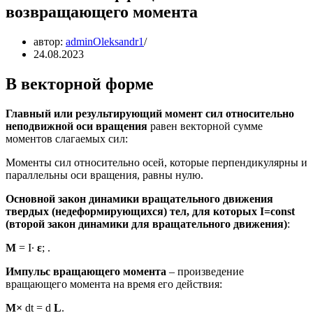
возвращающего момента
автор:
adminOleksandr1
24.08.2023
В векторной форме
Главный или результирующий момент сил относительно
неподвижной оси вращения
равен векторной сумме
моментов слагаемых сил:
Моменты сил относительно осей, которые перпендикулярны и
параллельны оси вращения, равны нулю.
Основной закон динамики вращательного движения
твердых (недеформирующихся) тел, для которых I=const
(второй закон динамики для вращательного движения)
:
M
= I∙
ε
; .
Импульс вращающего момента
– произведение
вращающего момента на время его действия:
M×
dt = d
L
.