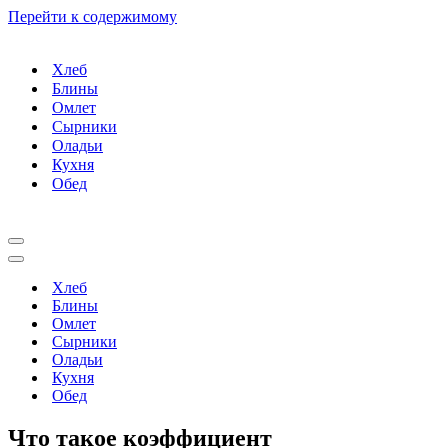
Перейти к содержимому
Хлеб
Блины
Омлет
Сырники
Оладьи
Кухня
Обед
Меню
навигации
Меню
навигации
Хлеб
Блины
Омлет
Сырники
Оладьи
Кухня
Обед
Что такое коэффициент