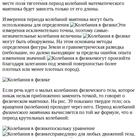
месте поля тяготения период колебаний математического
маятника будет зависеть только от его длины.
Измерения периода колебаний маятника могут быть
использованы для определения
Эти
измерения исключительно точны, поэтому самые-
незначительные колебания величины
могут быть обнаружены. На этом основаны методы
определения фигуры Земли и гравиметрическая разведка
(небольшие, но далеко выходящие за пределы ошибок опыта
изменения значений
могут произойти
благодаря залеганию под земной поверхностью более
плотных или менее плотных пород).
Если речь идет о малых колебаниях физического тела, которое
никак нельзя приближенно заменить точкой, то говорят о
физическом маятнике. На рис. 39 показано твердое тело; ось
вращения (колебания) проходит через него. Период колебаний
физического маятника
вычисляется по той же формуле, что и
период крутильных колебаний:
поскольку уравнение
справедливо для любых движений тела,