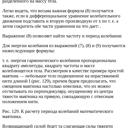
разделенного на массу тела.
Легко видеть, что весьма важная формула (8) получается
также, если в дифференциальное уравнение колебательного
движения подставить и вторую производную от х по т. е. а
затем сократить обе части уравнения на что дает: .
Выражение (8) позволяет найти частоту и период колебания:
Для энергии колебания из выражений (7), (8) и (9) получаются
нижеследующие формулы:
т. е. энергия гармонического колебания пропорциональна
квадрату амплитуды, квадрату частоты и массе
колеблющегося тела. Рассмотрим в качестве примера простой
маятник — небольшое тело подвешенное на нерастяжимой
нити длиной I (рис. 129), причем будем предполагать, что
смещения маятника настолько невелики, что их можно
отсчитывать по перпендикуляру, опущенному из центра
тяжести маятника на прямую, совпадающую с отвесным
положением нити.
Рис. 129. К расчету периода колебаний математического
маятника.
Возвращающей силой будет та слагающая силы тяжерти