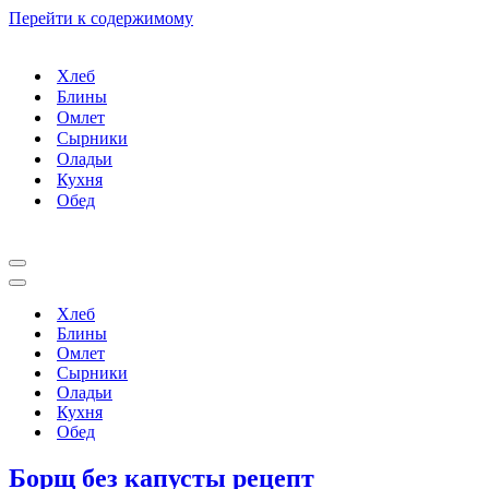
Перейти к содержимому
Хлеб
Блины
Омлет
Сырники
Оладьи
Кухня
Обед
Меню
навигации
Меню
навигации
Хлеб
Блины
Омлет
Сырники
Оладьи
Кухня
Обед
Борщ без капусты рецепт