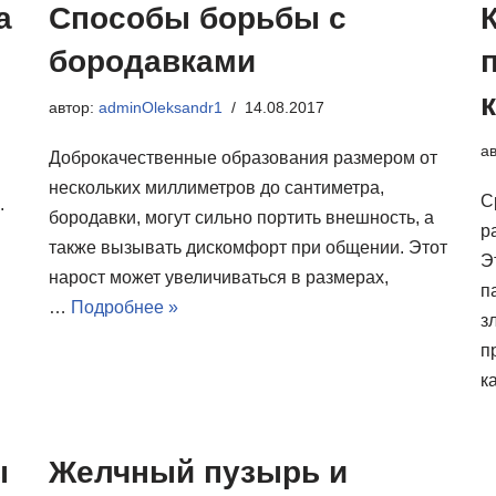
а
Способы борьбы с
бородавками
автор:
adminOleksandr1
14.08.2017
а
Доброкачественные образования размером от
нескольких миллиметров до сантиметра,
С
.
бородавки, могут сильно портить внешность, а
р
также вызывать дискомфорт при общении. Этот
Э
нарост может увеличиваться в размерах,
п
…
Подробнее »
з
п
к
ы
Желчный пузырь и