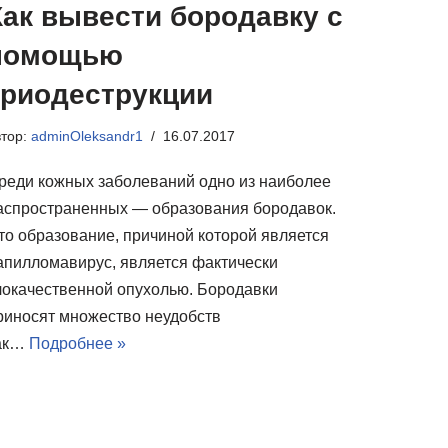
Как вывести бородавку с
помощью
криодеструкции
втор:
adminOleksandr1
16.07.2017
реди кожных заболеваний одно из наиболее
аспространенных — образования бородавок.
то образование, причиной которой является
апилломавирус, является фактически
локачественной опухолью. Бородавки
риносят множество неудобств
ак…
Подробнее »