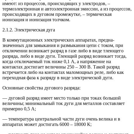
имеют: из процессов, происходящих у электродов, –
термоэлектрон­ная и автоэлектронная эмиссии, а из процессов,
происходящих в дуговом промежутке, – термическая
ионизация и ионизация толчком.
2.1.2. Электрическая дуга
В коммутационных электрических аппаратах, предна­
значенных для замыкания и размыкания цепи с током, при
отключении возникает разряд в газе либо в виде тлеющего
разряда, либо в виде дуги. Тлеющий разряд возникает тогда,
когда отключаемый ток ниже 0,1 А, а напряжение на
контактах достигает величины 250 – 300 В. Такой разряд
встречается либо на контактах ма­ломощных реле, либо как
переходная фаза к разряду в виде электрической дуги.
Основные свойства дугового разряда:
— дуговой разряд имеет место только при токах большой
величины; минимальный ток дуги для металлов со­ставляет
примерно 0,5 А;
— температура центральной части дуги очень вели­ка и в
аппаратах может достигать 6000 – 18000 К;