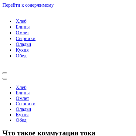
Перейти к содержимому
Хлеб
Блины
Омлет
Сырники
Оладьи
Кухня
Обед
Меню
навигации
Меню
навигации
Хлеб
Блины
Омлет
Сырники
Оладьи
Кухня
Обед
Что такое коммутация тока