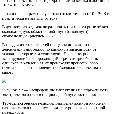
— плотность тока на катоде чрезвычайно велика и достигает
10 2 – 10 3 А/мм 2 ;
— падение напряжения у катода составляет всего 10 – 20 В и
практически не зависит от тока.
В дуговом разряде можно различить три характер­ные области:
околокатодную, область столба дуги (ствол дуги) и
околоанодную (рисунок 2.2.).
В каждой из этих областей процессы ионизации и
деионизации протекают по-разному в зависимо­сти от
условий, которые там существуют. Поскольку ре­
зультирующий ток, проходящий через эти три области,
одинаков, в каждой из них происходят процессы, обес­
печивающие возникновение необходимого количества за­
рядов.
Рисунок 2.2 — Распределение напряжения и напряжённости
электрического поля в стационарной дуге постоянного тока
Термоэлектронная эмиссия.
Термоэлектронной эмиссией
называется явление испускания электронов из накаленной
поверхности.