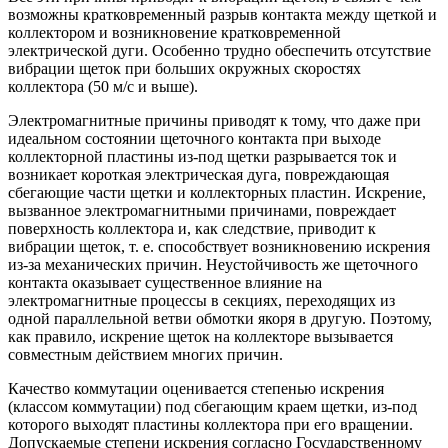
возможны кратковременный разрыв контакта между щеткой и
коллектором и возникновение кратковременной
электрической дуги. Особенно трудно обеспечить отсутствие
вибрации щеток при больших окружных скоростях
коллектора (50 м/с и выше).
Электромагнитные причины приводят к тому, что даже при
идеальном состоянии щеточного контакта при выходе
коллекторной пластины из-под щетки разрывается ток и
возникает короткая электрическая дуга, повреждающая
сбегающие части щетки и коллекторных пластин. Искрение,
вызванное электромагнитными причинами, повреждает
поверхность коллектора и, как следствие, приводит к
вибрации щеток, т. е. способствует возникновению искрения
из-за механических причин. Неустойчивость же щеточного
контакта оказывает существенное влияние на
электромагнитные процессы в секциях, переходящих из
одной параллельной ветви обмотки якоря в другую. Поэтому,
как правило, искрение щеток на коллекторе вызывается
совместным действием многих причин.
Качество коммутации оценивается степенью искрения
(классом коммутации) под сбегающим краем щетки, из-под
которого выходят пластины коллектора при его вращении.
Допускаемые степени искрения согласно Государственному