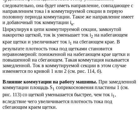
р
следовательно, она будет иметь направление, совпадающее с
направлением тока i в коммутируемой секции в первую
половину периода коммутации. Такое же направление имеет
и добавочный ток коммутации i
.
к
Циркулируя в цепи коммутируемой секции, замкнутой
накоротко щеткой, ток iк уменьшает ток i
на набегающем
2
крае щетки и увеличивает ток i
на сбегающем крае. В
1
результате плотность тока под щетками становится
неравномерной: пониженной на набегающем крае щетки и
повышенной на сбегающем. Такая коммутация называется
замедленной. Ток в коммутируемой секции в этом случае
изменяется по кривой 1 или 2 (см. рис. 114, б).
Влияние коммутации на работу машины.
При замедленной
коммутации площадь S
соприкосновения пластины 1 (см.
1
рис. 113) со щеткой уменьшается быстрее, чем ток i
,
1
вследствие чего увеличивается плотность тока под
сбегающим краем щетки.