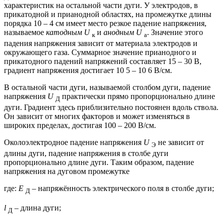
характе­ристик на остальной части дуги. У электродов, в
прикатодной и прианодной об­ластях, на промежутке дли­ны
порядка 10 – 4 см имеет место резкое падение напря­жения,
называемое
катод­ным U
и
анодным U
. Значение этого
к
а
падения на­пряжения зависит от мате­риала электродов и
окружа­ющего газа. Суммарное зна­чение прианодного и
прикатодного падений напряжений составляет 15 – 30 В,
градиент напряжения достигает 10 5 – 10 6 В/см.
В остальной части дуги, называемой столбом дуги, падение
напряжения
U
практически прямо пропорционально длине
Д
дуги. Градиент здесь приблизительно постоянен вдоль ствола.
Он зависит от многих факторов и может изменяться в
широких пределах, достигая 100 – 200 В/см.
Околоэлектродное падение напряжения
U
не зависит от
Э
длины дуги, падение напряжения в столбе дуги
пропорционально длине дуги. Таким образом, падение
напряжения на дуговом промежутке
где:
Е
– напряжённость электрического поля в столбе дуги;
Д
l
– длина дуги;
Д