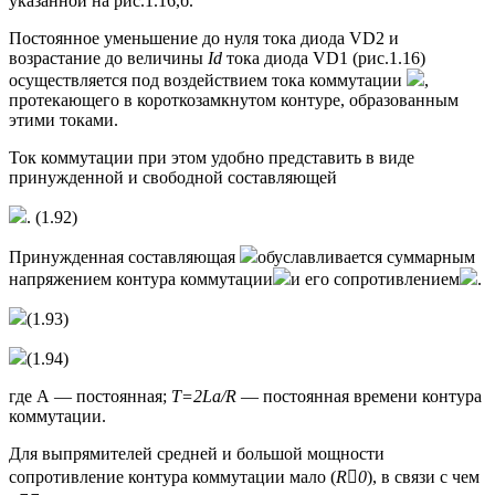
указанной на рис.1.16,б.
Постоянное уменьшение до нуля тока диода VD2 и
возрастание до величины
Id
тока диода VD1 (рис.1.16)
осуществляется под воздействием тока коммутации
,
протекающего в короткозамкнутом контуре, образованным
этими токами.
Ток коммутации при этом удобно представить в виде
принужденной и свободной составляющей
. (1.92)
Принужденная составляющая
обуславливается суммарным
напряжением контура коммутации
и его сопротивлением
.
(1.93)
(1.94)
где А — постоянная;
T
=2
La
/
R
— постоянная времени контура
коммутации.
Для выпрямителей средней и большой мощности
сопротивление контура коммутации мало (
R

0
), в связи с чем