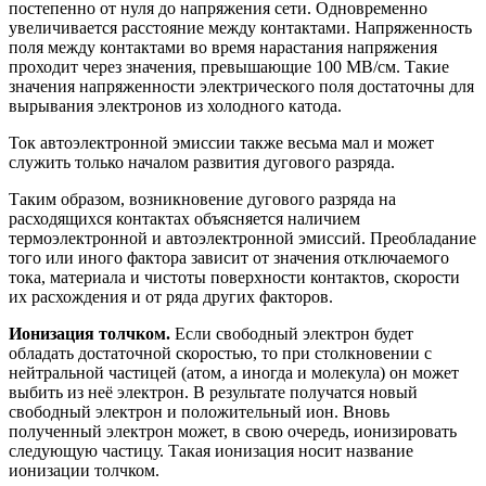
постепенно от нуля до напряжения сети. Одновременно
увеличивается расстояние между контактами. Напряженность
поля между контактами во время нарастания напряжения
проходит через значения, превышающие 100 МВ/см. Такие
значения напряженности электрического поля достаточны для
вырывания электронов из холодного катода.
Ток автоэлектронной эмиссии также весьма мал и может
служить только началом развития дугового разряда.
Таким образом, возникновение дугового разряда на
расходящихся контак­тах объясняется наличием
термоэлектронной и автоэлектронной эмиссий. Преобладание
того или иного фактора зависит от значения отключаемого
тока, материала и чистоты поверхности контактов, скорости
их расхождения и от ряда других факторов.
Ионизация толчком.
Если свободный электрон будет
обладать достаточной скоростью, то при столкновении с
нейтральной частицей (атом, а иногда и молекула) он может
выбить из неё электрон. В результате получатся новый
свободный электрон и положительный ион. Вновь
полученный электрон может, в свою очередь, ионизировать
следующую частицу. Такая ионизация носит название
ионизации толчком.