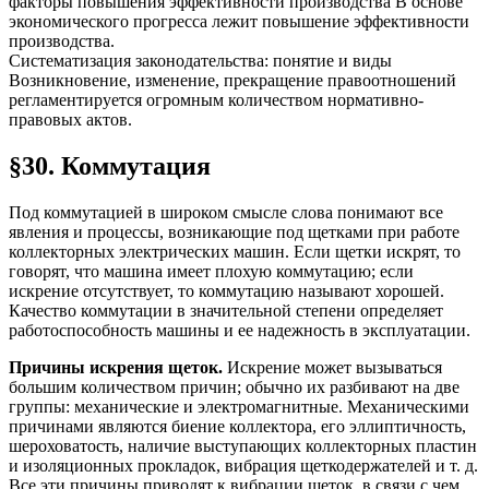
факторы повышения эффективности производства В основе
экономического прогресса лежит повышение эффективнос­ти
производства.
Систематизация законодательства: понятие и виды
Возникновение, изменение, прекращение правоотношений
регламентируется огромным количеством нормативно-
правовых актов.
§30. Коммутация
Под коммутацией в широком смысле слова понимают все
явления и процессы, возникающие под щетками при работе
коллекторных электрических машин. Если щетки искрят, то
говорят, что машина имеет плохую коммутацию; если
искрение отсутствует, то коммутацию называют хорошей.
Качество коммутации в значительной степени определяет
работоспособность машины и ее надежность в эксплуатации.
Причины искрения щеток.
Искрение может вызываться
большим количеством причин; обычно их разбивают на две
группы: механические и электромагнитные. Механическими
причинами являются биение коллектора, его эллиптичность,
шероховатость, наличие выступающих коллекторных пластин
и изоляционных прокладок, вибрация щеткодержателей и т. д.
Все эти причины приводят к вибрации щеток, в связи с чем