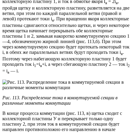
коллекторную пластину 1, и ток в обмотке якоря I
= 2i
,
я
я
пройдя щетку и коллекторную пластину, разветвляется на две
ветви, при этом по каждой параллельной ветви (правой и
левой) протекают токи i
. При вращении якоря коллекторные
я
пластины сдвигаются относительно щетки, и через некоторое
время щетка начинает перекрывать обе коллекторные
пластины 1 и 2, замыкая накоротко коммутируемую секцию 1
—4, обозначенную жирной линией (рис. 113,б). При этом
через коммутируемую секцию будет протекать некоторый ток
i, в обеих же параллельных ветвях будут проходить токи i
.
я
Поэтому через набегающую коллекторную пластину 1 будет
проходить ток i
=i
+i, а через сбегающую пластину 2 — ток i
1
я
2
= i
— i.
я
Рис. 113. Распределение тока в коммутируемой секции в
различные моменты коммутации
В конце процесса коммутации (рис. 113, в) щетка сходит с
коллекторной пластины У и перекрывает только одну
пластину 2, при этом ток в коммутируемой секции будет
направлен противоположно его направлению в начале