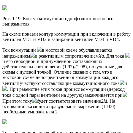
Рис. 1.19. Контур коммутации однофазного мостового
выпрямителя
На схеме показан контур коммутации при включении в работу
вентилей VD1 и VD2 и запирании вентилей VD3 и VD4.
Ток коммутаций
в мостовой схеме обуславливается
напряжением
и реактивным сопротивлением
Ха
. Для тока
и его свободной и принужденной составляющих
действительны соотношения (1.92)-(1.98), полученные для
схемы с нулевой точкой. Отличие связано с тем, что в
мостовой схеме непосредственно в коммутации каждого
вентиля участвуют составляющие коммутационного тока
и
. При равенстве этих токов процесс коммутации (переход
тока с одной пары вентилей на другую) заканчивается при
.
При этом току
будет соответствовать значение
2
Id
. На
основании сказанного правую часть выражения (1.100)
необходимо умножить на 2
Тогда уравнение внешней характеристики мостовой схемы