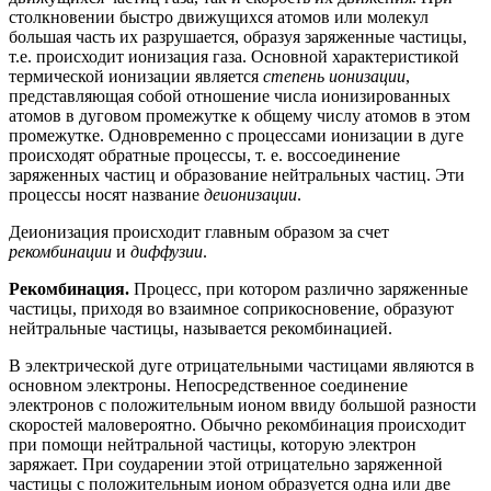
столкновении быстро движущихся атомов или молекул
большая часть их разрушается, образуя заряженные частицы,
т.е. происходит иони­зация газа. Основной характеристикой
термической ионизации является
сте­пень ионизации
,
представляющая собой отношение числа ионизированных
атомов в дуговом промежутке к общему числу атомов в этом
промежутке. Одновременно с процессами ионизации в дуге
происходят обратные процессы, т. е. воссоединение
заряженных частиц и образование нейтральных частиц. Эти
процессы носят название
деионизации
.
Деионизация происходит главным образом за счет
рекомбинации
и
диф­фузии
.
Рекомбинация.
Процесс, при котором различно заряженные
частицы, при­ходя во взаимное соприкосновение, образуют
нейтральные частицы, называется рекомбинацией.
В электрической дуге отрицательными частицами являются в
основном электроны. Непосредственное соединение
электронов с положительным ионом ввиду большой разности
скоростей маловероятно. Обычно рекомбинация происходит
при помощи нейтральной частицы, которую электрон
заряжает. При соударении этой отрицательно заряженной
частицы с положительным ионом образуется одна или две