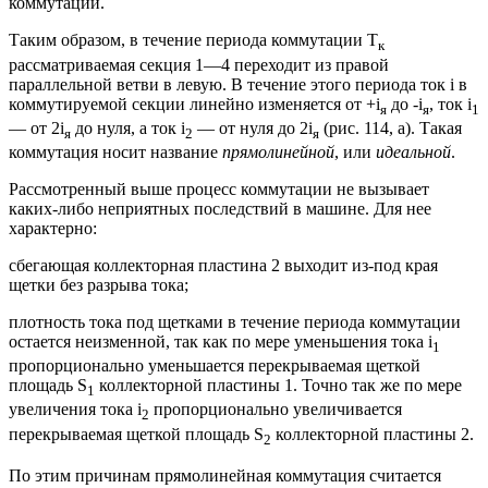
коммутации.
Таким образом, в течение периода коммутации Т
к
рассматриваемая секция 1—4 переходит из правой
параллельной ветви в левую. В течение этого периода ток i в
коммутируемой секции линейно изменяется от +i
до -i
, ток i
я
я
1
— от 2i
до нуля, а ток i
— от нуля до 2i
(рис. 114, а). Такая
я
2
я
коммутация носит название
прямолинейной
, или
идеальной
.
Рассмотренный выше процесс коммутации не вызывает
каких-либо неприятных последствий в машине. Для нее
характерно:
сбегающая коллекторная пластина 2 выходит из-под края
щетки без разрыва тока;
плотность тока под щетками в течение периода коммутации
остается неизменной, так как по мере уменьшения тока i
1
пропорционально уменьшается перекрываемая щеткой
площадь S
коллекторной пластины 1. Точно так же по мере
1
увеличения тока i
пропорционально увеличивается
2
перекрываемая щеткой площадь S
коллекторной пластины 2.
2
По этим причинам прямолинейная коммутация считается