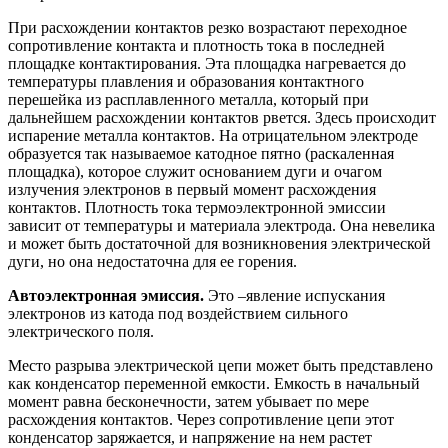
При расхождении контактов резко возрастают переходное
сопротивление контакта и плотность тока в последней
площадке контактирования. Эта площадка нагревается до
температуры плавления и образования контактного
перешейка из расплавленного металла, который при
дальнейшем расхождении контактов рвется. Здесь происходит
испарение металла контактов. На отрицательном электроде
образуется так назы­ваемое катодное пятно (раскаленная
площадка), которое служит основа­нием дуги и очагом
излучения элект­ронов в первый момент расхождения
контактов. Плотность тока термо­электронной эмиссии
зависит от тем­пературы и материала электрода. Она невелика
и может быть достаточной для возникновения электрической
ду­ги, но она недостаточна для ее го­рения.
Автоэлектронная эмиссия.
Это –явление испускания
электронов из ка­тода под воздействием сильного
электрического поля.
Место разрыва электрической цепи может быть представлено
как конден­сатор переменной емкости. Емкость в начальный
момент равна бесконеч­ности, затем убывает по мере
расхождения контактов. Через сопротивление цепи этот
конденсатор заряжается, и напряжение на нем растет