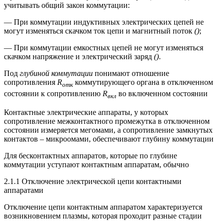
учитывать общий закон коммутации:
— При коммутации индуктивных электрических цепей не
могут изменяться скачком ток цепи и магнитный поток
()
;
— При коммутации емкостных цепей не могут изменяться
скачком напряжение и электрический заряд
()
.
Под
глубиной коммутации
понимают отношение
сопротивления
R
коммутирующего органа в отключенном
отк
состоянии к сопротивлению
R
во включенном состоянии
вкл
Контактные электрические аппараты, у которых
сопротивление межконтактного промежутка в отключенном
состоянии измеряется мегомами, а сопротивление замкнутых
контактов – микроомами, обеспечивают глубину коммутации
Для бесконтактных аппаратов, которые по глубине
коммутации уступают контактным аппаратам, обычно
2.1.1 Отключение электрической цепи контактными
аппаратами
Отключение цепи контактным аппаратом характеризуется
воз­никновением плазмы, которая проходит разные стадии