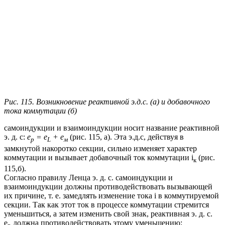
Рис. 115. Возникновение реактивной э.д.с. (а) и добавочного
тока коммутации (б)
самоиндукции и взаимоиндукции носит название реактивной
э. д. с:
е
= е
+ е
(рис. 115, а). Эта э.д.с, действуя в
р
L
м
замкнутой накоротко секции, сильно изменяет характер
коммутации и вызывает добавочный ток коммутации i
(рис.
к
115,б).
Согласно правилу Ленца э. д. с. самоиндукции и
взаимоиндукции должны противодействовать вызывающей
их причине, т. е. замедлять изменение тока i в коммутируемой
секции. Так как этот ток в процессе коммутации стремится
уменьшиться, а затем изменить свой знак, реактивная э. д. с.
е
должна противодействовать этому уменьшению;