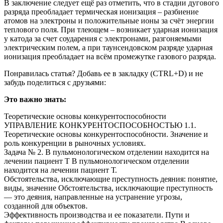
В заключение следует ещё раз отметить, что в стадии дугового
разряда преобладает термическая ионизация – разбиение
атомов на электроны и положительные ионы за счёт энергии
теплового поля. При тлеющем – возникает ударная ионизация
у катода за счет соударения с электронами, разгоняемыми
электри­ческим полем, а при таунсендовском разряде ударная
ионизация пре­обладает на всём промежутке газового разряда.
Понравилась статья? Добавь ее в закладку (CTRL+D) и не
забудь поделиться с друзьями:
Это важно знать:
Теоретические основы конкурентоспособности
УПРАВЛЕНИЕ КОНКУРЕНТОСПОСОБНОСТЬЮ 1.1.
Теоретические основы конкурентоспособности. Значение и
роль конкуренции в рыночных условиях.
Задача № 2. В пульмонологическом отделении находится на
лечении пациент Т В пульмонологическом отделении
находится на лечении пациент Т.
Обстоятельства, исключающие преступность деяния: понятие,
виды, значение Обстоятельства, исключающие преступность
— это деяния, направленные на устранение угрозы,
созданной для объектов.
Эффективность производства и ее показатели. Пути и