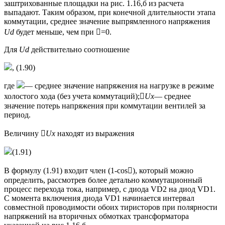
заштрихованные площадки на рис. 1.16,б из расчета
выпадают. Таким образом, при конечной длительности этапа
коммутации, среднее значение выпрямленного напряжения
Ud
будет меньше, чем при =0.
Для
Ud
действительно соотношение
, (1.90)
где
— среднее значение напряжения на нагрузке в режиме
холостого хода (без учета коммутаций);
Ux
— среднее
значение потерь напряжения при коммутации вентилей за
период.
Величину 
Ux
находят из выражения
(1.91)
В формулу (1.91) входит член (1-cos), который можно
определить, рассмотрев более детально коммутационный
процесс перехода тока, например, с диода VD2 на диод VD1.
С момента включения диода VD1 начинается интервал
совместной проводимости обоих тиристоров при полярности
напряжений на вторичных обмотках трансформатора