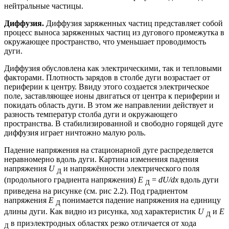
нейтральные частицы.
Диффузия.
Диффузия заряженных частиц представляет собой
процесс выноса заряженных частиц из дугового промежутка в
окружающее пространство, что уменьшает проводимость
дуги.
Диффузия обусловлена как электрическими, так и тепловыми
факторами. Плотность зарядов в столбе дуги возрастает от
периферии к центру. Ввиду этого создается электрическое
поле, заставляющее ионы двигаться от центра к периферии и
покидать область дуги. В этом же направлении действует и
разность температур столба дуги и окружающего
пространства. В стабилизированной и свободно горящей дуге
диффузия играет ничтожно малую роль.
Падение напряжения на стационарной дуге распределяется
неравномерно вдоль дуги. Картина изменения падения
напряжения
U
и напряжённости электрического поля
Д
(продольного градиента напряжения)
Е
=
dU/dx
вдоль дуги
Д
приведена на рисунке (см. рис 2.2). Под градиентом
напряжения
Е
по­нимается падение напряжения на единицу
Д
длины дуги. Как видно из рисунка, ход харак­теристик
U
и
Е
Д
в приэлектродных областях резко отличается от хода
Д