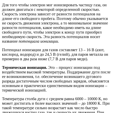
Для того чтобы электрон мог ионизировать частицу газа, он
должен двигаться с некоторой определенной скоростью.
Скорость электрона зависит от разности потенциалов на
длине его свободного пробега. Поэтому обычно указывается
не скорость движения электрона, а то минимальное значение
разности потенциалов, какое необходимо иметь на длине
свободного пути, чтобы электрон к концу пути приобрел
необходимую скорость. Эта разность потенциалов носит
название
потенциала ионизации
.
Потенциал ионизации для газов составляет 13 – 16 В (азот,
кислород, водород) и до 24,5 В (гелий), для паров металла он
примерно в два раза ниже (7,7 В для паров меди).
Термическая ионизация.
Это – процесс ионизации под
воздействием высокой температуры. Поддержание дуги после
ее возникновения, т.е. обеспечение возникшего дугового
разряда достаточным числом свободных зарядов, объяс­няется
основным и практически единственным видом ионизации –
термической ионизацией.
Температура столба дуги с среднем равна 6000 – 10000 К, но
может достигать и более высоких значений – до 18000 К. При
такой температуре сильно возрастает как число быстро
движущихся частиц газа, так и скорость их движения. При