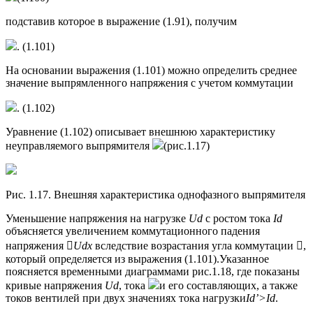
подставив которое в выражение (1.91), получим
. (1.101)
На основании выражения (1.101) можно определить среднее
значение выпрямленного напряжения с учетом коммутации
. (1.102)
Уравнение (1.102) описывает внешнюю характеристику
неуправляемого выпрямителя
(рис.1.17)
Рис. 1.17. Внешняя характеристика однофазного выпрямителя
Уменьшение напряжения на нагрузке
Ud
с ростом тока
Id
объясняется увеличением коммутационного падения
напряжения 
Udx
вследствие возрастания угла коммутации ,
который определяется из выражения (1.101).Указанное
поясняется временными диаграммами рис.1.18, где показаны
кривые напряжения
Ud
, тока
и его составляющих, а также
токов вентилей при двух значениях тока нагрузки
Id
’>
Id
.