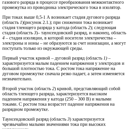
газового разряда в процессе преобразования межконтактного
промежутка из проводника электрического тока в изолятор.
При токах выше 0,5-1 А возникает стадия дугового разряда
(область
1
)(рисунок 2.1.); при снижении тока возникает
стадия тлеющего разряда у катода (область
2
); следующая
стадия (область
3
)– таунсендовский разряд, и наконец, область
4
– стадия изоляции, в которой носители электричества –
электроны и ионы – не образуются за счет ионизации, а могут
поступать только из окружающей среды.
Первый участок кривой – дуговой разряд (область
1)
–
характе­ризуется малым падением напряжения у электродов и
большой плотностью тока. С ростом тока напряжение на
дуговом промежутке сначала резко падает, а затем изменяется
незначительно.
Второй участок (область
2
) кривой, представляющий собой
область тлеющего разряда, характеризуется высоким
падением напряжения у катода (250 – 300 В) и малыми
токами. С ростом тока возрастет падение напряжения на
разрядном промежутке.
Таунсендовский разряд (область
3
) характеризуется
чрезвычайно малыми значениями тока при высоких