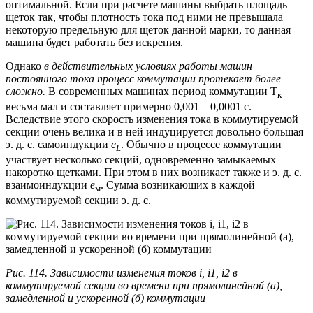
оптимальной. Если при расчете машины выбрать площадь
щеток так, чтобы плотность тока под ними не превышала
некоторую предельную для щеток данной марки, то данная
машина будет работать без искрения.
Однако
в действительных условиях работы машин
постоянного тока процесс коммутации протекает более
сложно.
В современных машинах период коммутации Т
к
весьма мал и составляет примерно 0,001—0,0001 с.
Вследствие этого скорость изменения тока в коммутируемой
секции очень велика и в ней индуцируется довольно большая
э. д. с. самоиндукции
e
. Обычно в процессе коммутации
L
участвует несколько секций, одновременно замыкаемых
накоротко щетками. При этом в них возникает также и э. д. с.
взаимоиндукции
е
. Сумма возникающих в каждой
м
коммутируемой секции э. д. с.
Рис. 114. Зависимости изменения токов i, i1, i2 в
коммутируемой секции во времени при прямолинейной (а),
замедленной и ускоренной (б) коммутации