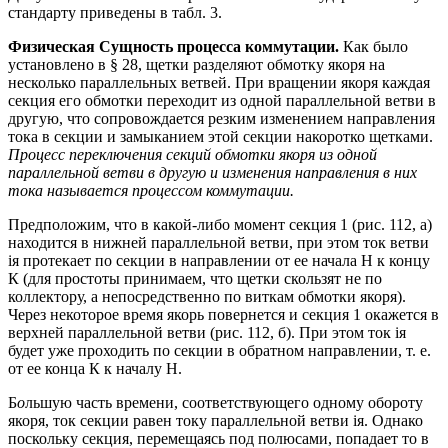
стандарту приведены в табл. 3.
Физическая Сущность процесса коммутации.
Как было
установлено в § 28, щетки разделяют обмотку якоря на
несколько параллельных ветвей. При вращении якоря каждая
секция его обмотки переходит из одной параллельной ветви в
другую, что сопровождается резким изменением направления
тока в секции и замыканием этой секции накоротко щетками.
Процесс переключения секций обмотки якоря из одной
параллельной ветви в другую и изменения направления в них
тока называется процессом коммутации.
Предположим, что в какой-либо момент секция 1 (рис. 112, а)
находится в нижней параллельной ветви, при этом ток ветви
iя протекает по секции в направлении от ее начала Н к концу
К (для простоты принимаем, что щетки скользят не по
коллектору, а непосредственно по виткам обмотки якоря).
Через некоторое время якорь повернется и секция 1 окажется в
верхней параллельной ветви (рис. 112, б). При этом ток iя
будет уже проходить по секции в обратном направлении, т. е.
от ее конца К к началу Н.
Б
о
льшую часть времени, соответствующего одному обороту
якоря, ток секции равен току параллельной ветви iя. Однако
поскольку секция, перемещаясь под полюсами, попадает то в