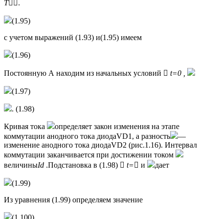
T

.
(1.95)
с учетом выражений (1.93) и(1.95) имеем
(1.96)
Постоянную А находим из начальных условий

t
=0 ,
(1.97)
. (1.98)
Кривая тока
определяет закон изменения на этапе
коммутации анодного тока диодаVD1, а разность
—
изменение анодного тока диодаVD2 (рис.1.16). Интервал
коммутации заканчивается при достижении током
величины
Id
.Подстановка в (1.98)

t
=

и
дает
(1.99)
Из уравнения (1.99) определяем значение
(1.100)