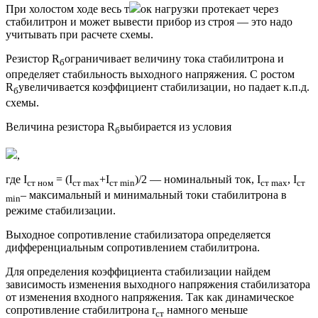
При холостом ходе весь т
ок нагрузки протекает через
стабилитрон и может вывести прибор из строя — это надо
учитывать при расчете схемы.
Резистор R
ограничивает величину тока стабилитрона и
б
определяет стабильность выходного напряжения. С ростом
R
увеличивается коэффициент стабилизации, но падает к.п.д.
б
схемы.
Величина резистора R
выбирается из условия
б
,
где I
= (I
+I
)/2 — номинальный ток, I
, I
ст ном
ст max
ст min
ст max
ст
– максимальный и минимальный токи стабилитрона в
min
режиме стабилизации.
Выходное сопротивление стабилизатора определяется
дифференциальным сопротивлением стабилитрона.
Для определения коэффициента стабилизации найдем
зависимость изменения выходного напряжения стабилизатора
от изменения входного напряжения. Так как динамическое
сопротивление стабилитрона r
намного меньше
ст