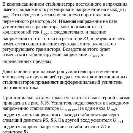
В компенсационном стабилизаторе постоянного напряжения
имеется возможность регулировать напряжение на выходе
U
. Это осуществляется изменением сопротивления
вых
переменного резистора
R4
. Изменяя напряжение на базе
усилительного транзистора, можно изменять его
коллекторный ток
I
, а следовательно, и падение
к.у
напряжения от этого тока на резисторе
R1
, в результате чего
изменяется сопротивление перехода эмиттер-коллектор
регулирующего транзистора. Вследствие этого будет
изменяться стабилизируемое напряжение
U
в
вых
определенных пределах.
Для стабилизации параметров усилителя при изменении
температуры окружающей среды в схемах компенсационных
стабилизаторов применяют дифференциальный усилитель
постоянного тока.
Принципиальная схема такого усилителя с эмиттерной связью
приведена на рис. 5.16. Усилитель подключается к выходному
напряжению стабилизатора
U
. На один вход
U
вых.ст
вх2
подается часть напряжения с выхода стабилизатора через
следящий делитель
R5
,
R6
. На другой вход усилителя
U
вх1
подается опорное напряжение со стабилитрона
VD
и
резистора
R1
.