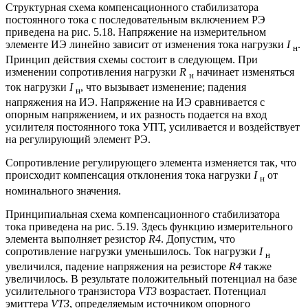
Структурная схема компенсационного стабилизатора
постоянного тока с последовательным включением РЭ
приведена на рис. 5.18. Напряжение на измерительном
элементе ИЭ линейно зависит от изменения тока нагрузки
I
.
н
Принцип действия схемы состоит в следующем. При
изменении сопротивления нагрузки
R
начинает изменяться
н
ток нагрузки
I
, что вызывает изменение; падения
н
напряжения на ИЭ. Напряжение на ИЭ сравнивается с
опорным напряжением, и их разность подается на вход
усилителя постоянного тока УПТ, усиливается и воздействует
на регулирующий элемент РЭ.
Сопротивление регулирующего элемента изменяется так, что
происходит компенсация отклонения тока нагрузки
I
от
н
номинального значения.
Принципиальная схема компенсационного стабилизатора
тока приведена на рис. 5.19. Здесь функцию измерительного
элемента выполняет резистор
R4
. Допустим, что
сопротивление нагрузки уменьшилось. Ток нагрузки
I
н
увеличился, падение напряжения на резисторе
R4
также
увеличилось. В результате положительный потенциал на базе
усилительного транзистора
VT3
возрастает. Потенциал
эмиттера
VT3
, определяемым источником опорного