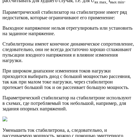
рассчитывать для худшего случая, т.е. для U
I
.
вх max,
вых min
Параметрический стабилизатор на стабилитроне имеет ряд
недостатков, которые ограничивают его применение:
Выходное напряжение нельзя отрегулировать или установить
на заданное напряжение.
Стабилитроны имеют конечное динамическое сопротивление,
следовательно, они не всегда достаточно хорошо сглаживают
пульсации входного напряжения и влияние изменения
нагрузки.
При широком диапазоне изменения токов нагрузки
приходится выбирать диод с большой мощностью рассеяния,
так как при малом токе нагрузки, через стабилитрон
протекает большой ток и он рассеивает большую мощность.
Параметрический стабилизатор на стабилитроне используют
в схемах, где потребляемый ток небольшой, например, для
задания опорных напряжений.
Уменьшить ток стабилитрона, а, следовательно, и
рассеиваемую мощность, можно с помощью эмиттерного