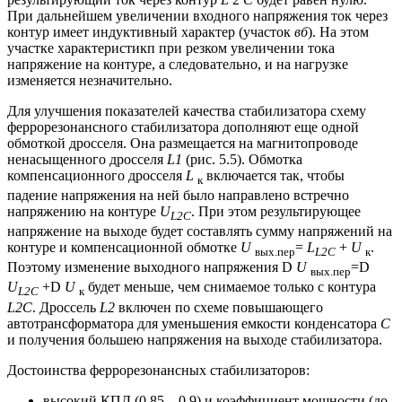
При дальнейшем увеличении входного напряжения ток через
контур имеет индуктивный характер (участок
вб
). На этом
участке характеристикп при резком увеличении тока
напряжение на контуре, а следовательно, и на нагрузке
изменяется незначительно.
Для улучшения показателей качества стабилизатора схему
феррорезонансного стабилизатора дополняют еще одной
обмоткой дросселя. Она размещается на магнитопроводе
ненасыщенного дросселя
L1
(рис. 5.5). Обмотка
компенсационного дросселя
L
включается так, чтобы
к
падение напряжения на ней было направлено встречно
напряжению на контуре
U
. При этом результирующее
L
2С
напряжение на выходе будет составлять сумму напряжений на
контуре и компенсационной обмотке
U
=
L
+
U
.
вы
x.пер
L
2
C
к
Поэтому изменение выходного напряжения D
U
=D
вы
x.пер
U
+D
U
будет меньше, чем снимаемое только с контура
L
2
C
к
L2C
. Дроссель
L2
включен по схеме повышающего
автотрансформатора для уменьшения емкости конденсатора
С
и получения большею напряжения на выходе стабилизатора.
Достоинства феррорезонансных стабилизаторов:
высокий КПД (0,85…0,9) и коэффициент мощности (до