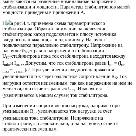
выпускаются на различные номинальные напряжения
стабилизации и мощности. Параметры стабилитронов малой
мощности приведены в приложении А.
Н
а рис.4.4. приведена схема параметрического
стабилизатора. Обратите внимание на включение
стабилитрона: катод подключается к плюсу источника
входного напряжения, а анод к минусу. Нагрузка
подключается параллельно стабилитрону. Напряжение на
нагрузке будет равно напряжению стабилизации
U
стабилитрона пока ток стабилитрона находится между
СТ
I
и I
. Допустим, что ток стабилитрона равен I
= (I
min
max
ст
ст
+I
)/2. При увеличении входного напряжения
max
ст min
увеличивается ток через балластное сопротивление R
. Ток
б
нагрузки остается неизменным, так как напряжение на нем не
меняется, оно остается равным U
. Изменяется
ст
(увеличивается в нашем случае) ток стабилитрона.
При изменении сопротивления нагрузки, например при
уменьшении R
, увеличивается ток нагрузки за счет
н
уменьшения тока стабилитрона. Напряжение на
стабилитроне, а, следовательно, и на нагрузке, остается
практически неизменным.