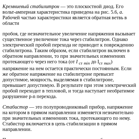
Кремниевый стабилитрон
— это плоскостной диод. Его
вольт-амперная характеристика приведена на рис. 5.6,
а
.
Рабочей частью характеристики является обратная ветвь в
области
пробоя, где незначительное увеличение напряжения вызывает
существенное увеличение тока через стабилитрон. Однако
электрический пробой перехода не приводит к повреждению
стабилитрона. Таким образом, если стабилитрон включен в
обратном направлении, то при значительных изменениях
протекающего через него тока (от
I
до I
)
ст
min
ст
max
напряжение на нем остается практически постоянным. Если
же обратное напряжение на стабилитроне превысит
допустимое, мощность, выделяемая в стабилитроне,
превышает допустимую. В результате при этом электрический
пробой переходит в тепловой, и тогда наступает необратимое
разрушение p-n перехода.
Стабистор
— это полупроводниковый прибор, напряжение
на котором в прямом направлении изменяется незначительно
при значительных изменениях тока, протекающего по нему.
Стабистор включается в цепь стабилизации в прямом
направлении.