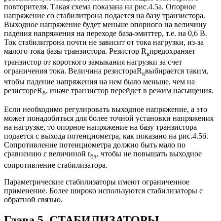
повторителя. Такая схема показана на рис.4.5а. Опорное
напряжение со стабилитрона подается на базу транзистора.
Выходное напряжение будет меньше опорного на величину
падения напряжения на переходе база-эмиттер, т.е. на 0,6 В.
Ток стабилитрона почти не зависит от тока нагрузки, из-за
малого тока базы транзистора. Резистор R
предохраняет
к
транзистор от короткого замыкания нагрузки за счет
ограничения тока. Величина резистораR
выбирается таким,
к
чтобы падение напряжения на нем было меньше, чем на
резистореR
, иначе транзистор перейдет в режим насыщения.
б
Если необходимо регулировать выходное напряжение, а это
может понадобиться для более точной установки напряжения
на нагрузке, то опорное напряжение на базу транзистора
подается с выхода потенциометра, как показано на рис.4.5б.
Сопротивление потенциометра должно быть мало по
сравнению с величиной r
, чтобы не повышать выходное
бэ
сопротивление стабилизатора.
Параметрические стабилизаторы имеют ограниченное
применение. Более широко используются стабилизаторы с
обратной связью.
Глава 5. СТАБИЛИЗАТОРЫ