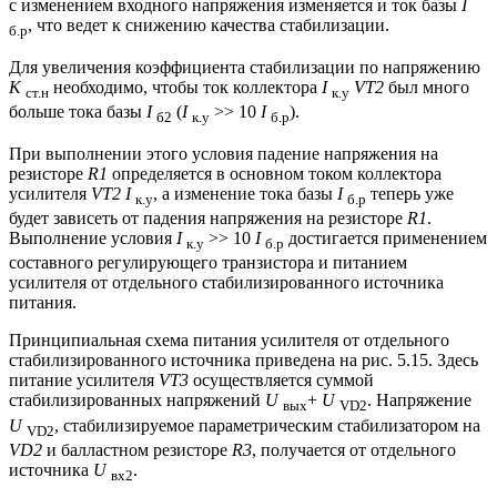
с изменением входного напряжения изменяется и ток базы
I
, что ведет к снижению качества стабилизации.
б.р
Для увеличения коэффициента стабилизации по напряжению
К
необходимо, чтобы ток коллектора
I
VT2
был много
ст.н
к.у
больше тока базы
I
(
I
>> 10
I
).
б2
к.у
б.р
При выполнении этого условия падение напряжения на
резисторе
R1
определяется в основном током коллектора
усилителя
VT2 I
, а изменение тока базы
I
теперь уже
к.у
б.р
будет зависеть от падения напряжения на резисторе
R1
.
Выполнение условия
I
>> 10
I
достигается применением
к.у
б.р
составного регулирующего транзистора и питанием
усилителя от отдельного стабилизированного источника
питания.
Принципиальная схема питания усилителя от отдельного
стабилизированного источника приведена на рис. 5.15. Здесь
питание усилителя
VT3
осуществляется суммой
стабилизированных напряжений
U
+
U
. Напряжение
вых
VD2
U
, стабилизируемое параметрическим стабилизатором на
VD2
VD2
и балластном резисторе
R3
, получается от отдельного
источника
U
.
вх2