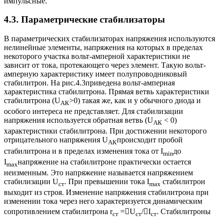
импульсные.
4.3. Параметрические стабилизаторы
В параметрических стабилизаторах напряжения используются
нелинейные элементы, напряжения на которых в пределах
некоторого участка вольт-амперной характеристики не
зависит от тока, протекающего через элемент. Такую вольт-
амперную характеристику имеет полупроводниковый
стабилитрон. На рис.4.3приведена вольт-амперная
характеристика стабилитрона. Прямая ветвь характеристики
стабилитрона (U
>0) такая же, как и у обычного диода и
АК
особого интереса не представляет. Для стабилизации
напряжения используется обратная ветвь (U
< 0)
АК
характеристики стабилитрона. При достижении некоторого
отрицательного напряжения U
происходит пробой
АК
стабилитрона и в пределах изменения тока от I
до
min
I
напряжение на стабилитроне практически остается
max
неизменным. Это напряжение называется напряжением
стабилизации U
. При превышении тока I
стабилитрон
ст
max
выходит из строя. Изменение напряжения стабилитрона при
изменении тока через него характеризуется динамическим
сопротивлением стабилитрона r
=U
/I
. Стабилитроны
ст
ст
ст