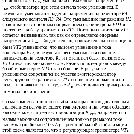
стабилизатора
U
уменьшилось. Выходное напряжение
U
вх
стабилизатора при этом сначала тоже уменьшится. В
вых
результате уменьшится падение напряжения на резисторе
R4
следующего делителя
R3
,
R4
. Это уменьшение напряжения
U2
сравнивается с опорным напряжением стабилитрона
VD1
и
поступает на базу транзистора
VT2
. Потенциал эмиттера
VT2
остается неизменным, так как он определяется опорным
напряжением U
. Следовательно, положительный потенциал
оп
базы
VT2
уменьшится, что вызовет уменьшение тока
коллектора
VT2
, в результате чего уменьшатся падение
напряжения на резисторе
R1
и потенциал базы транзистора
VТ1
относительно коллектора. Разность потенциалов между
базой и эмиттером
VT1
стала больше. В результате
уменьшится сопротивление участка эмиттер-коллектор
регулирующего транзистора
VT1
и падение напряжения на
нем, а напряжение на нагрузке
R
восстановится примерно до
н
номинального значения.
Схема компенсационного стабилизатора с последовательным
включением регулирующего транзистора и нагрузки обладает
высоким коэффициентом стабилизации
К
напряжения и
ст.н
малым выходным сопротивлением только при малом токе
нагрузки (не больше 10 мА). Причиной малой стабилизации в
этой схеме является то, что в регулирующем транзисторе
VT1