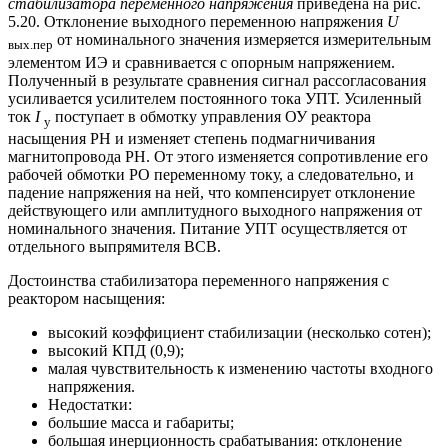
стабилизатора переменного напряжения
приведена на рис.
5.20. Отклонение выходного переменною напряжения
U
от номинального значения измеряется измерительным
вых.пер
элементом ИЭ и сравнивается с опорным напряжением.
Полученный в результате сравнения сигнал рассогласования
усиливается усилителем постоянного тока УПТ. Усиленный
ток
I
поступает в обмотку управления ОУ реактора
у
насыщения РН и изменяет степень подмагничивания
магнитопровода РН. От этого изменяется сопротивление его
рабочей обмотки РО переменному току, а следовательно, и
падение напряжения на ней, что компенсирует отклонение
действующего или амплитудного выходного напряжения от
номинального значения. Питание УПТ осуществляется от
отдельного выпрямителя ВСВ.
Достоинства стабилизатора переменного напряжения с
реактором насыщения:
высокий коэффициент стабилизации (несколько сотен);
высокий КПД (0,9);
малая чувствительность к изменению частоты входного
напряжения.
Недостатки:
большие масса и габариты;
большая инерционность срабатывания: отклонение