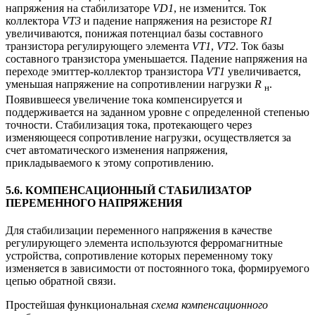
напряжения на стабилизаторе
VD1
, не изменится. Ток
коллектора
VT3
и падение напряжения на резисторе
R1
увеличиваются, понижая потенциал базы составного
транзистора регулирующего элемента
VT1
,
VT2
. Ток базы
составного транзистора уменьшается. Падение напряжения на
переходе эмиттер-коллектор транзистора
VT1
увеличивается,
уменьшая напряжение на сопротивлении нагрузки
R
.
н
Появившееся увеличение тока компенсируется и
поддерживается на заданном уровне с определенной степенью
точности. Стабилизация тока, протекающего через
изменяющееся сопротивление нагрузки, осуществляется за
счет автоматического изменения напряжения,
прикладываемого к этому сопротивлению.
5.6. КОМПЕНСАЦИОННЫЙ СТАБИЛИЗАТОР
ПЕРЕМЕННОГО НАПРЯЖЕНИЯ
Для стабилизации переменного напряжения в качестве
регулирующего элемента используются ферромагнитные
устройства, сопротивление которых переменному току
изменяется в зависимости от постоянного тока, формируемого
цепью обратной связи.
Простейшая функциональная
схема компенсационного