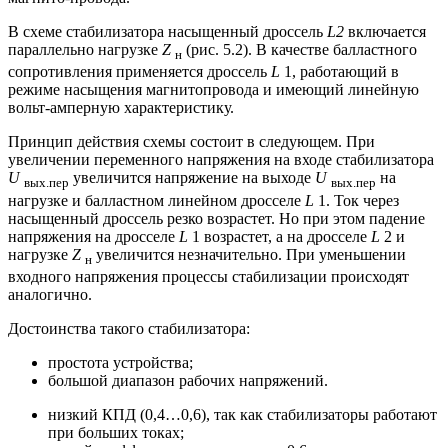
В схеме стабилизатора насыщенный дроссель
L2
включается
параллельно нагрузке
Z
(рис. 5.2). В качестве балластного
н
сопротивления применяется дроссель
L
1, работающий в
режиме насыщения магнитопровода и имеющий линейную
вольт-амперную характеристику.
Принцип действия схемы состоит в следующем. При
увеличении переменного напряжения на входе стабилизатора
U
увеличится напряжение на выходе
U
на
вых.пер
вых.пер
нагрузке и балластном линейном дросселе
L
1. Ток через
насыщенный дроссель резко возрастет. Но при этом падение
напряжения на дросселе
L
1 возрастет, а на дросселе
L
2 и
нагрузке
Z
увеличится незначительно. При уменьшении
н
входного напряжения процессы стабилизации происходят
аналогично.
Достоинства такого стабилизатора:
простота устройства;
большой диапазон рабочих напряжений.
низкий КПД (0,4…0,6), так как стабилизаторы работают
при больших токах;