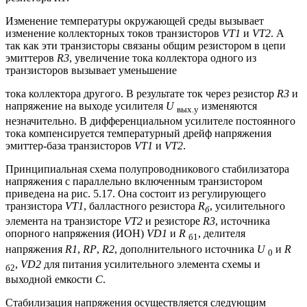
Изменение температуры окружающей среды вызывает
изменение коллекторных токов транзисторов
VT1
и
VT2
. А
так как эти транзисторы связаны общим резистором в цепи
эмиттеров
R3
, увеличение тока коллектора одного из
транзисторов вызывает уменьшение
тока коллектора другого. В результате ток через резистор
R3
и
напряжение на выходе усилителя
U
изменяются
вых.у
незначительно. В дифференциальном усилителе постоянного
тока компенсируется температурный дрейф напряжения
эмиттер-база транзисторов
VT1
и
VT2
.
Принципиальная схема полупроводникового стабилизатора
напряжения с параллельно включенным транзистором
приведена на рис. 5.17. Она состоит из регулирующего
транзистора
VT1
, балластного резистора
R
, усилительного
б
элемента на транзисторе
VT2
и резисторе
R3
, источника
опорного напряжения (ИОН)
VD1
и
R
, делителя
б1
напряжения
R1
,
RP
,
R2
, дополнительного источника
U
и
R
0
,
VD2
для питания усилительного элемента схемы и
б2
выходной емкости
С
.
Стабилизация напряжения осуществляется следующим