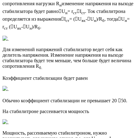
сопротивления нагрузки R
изменение напряжения на выходе
н
стабилизатора будет равноU
= r
I
. Ток стабилитрона
н
ст
ст
определяется из выраженияI
= (U
-U
)/R
, тогдаU
=
ст
вх
н
б
н
r
(U
-U
)/R
.
ст
вх
н
б
.
Для изменений напряжений стабилизатор ведет себя как
делитель напряжения. Изменение напряжения на выходе
стабилизатора будет тем меньше, чем больше будет величина
сопротивления R
б.
Коэффициент стабилизации будет равен
.
Обычно коэффициент стабилизации не превышает 20 50.
На стабилитроне рассеивается мощность
.
Мощность, рассеиваемую стабилитроном, нужно