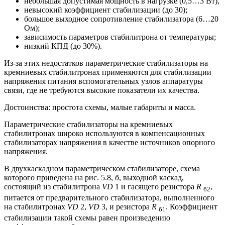
небольшая допустимая мощность в нагрузке (0,5…3 Вт),
невысокий коэффициент стабилизации (до 30);
большое выходное сопротивление стабилизатора (6…20
Ом);
зависимость параметров стабилитрона от температуры;
низкий КПД (до 30%).
Из-за этих недостатков параметрические стабилизаторы на
кремниевых стабилитронах применяются для стабилизации
напряжения питания вспомогательных узлов аппаратуры
связи, где не требуются высокие показатели их качества.
Достоинства: простота схемы, малые габариты и масса.
Параметрические стабилизаторы на кремниевых
стабилитронах широко используются в компенсационных
стабилизаторах напряжения в качестве источников опорного
напряжения.
В двухкаскадном параметрическом стабилизаторе, схема
которого приведена на рис. 5.8,
б
, выходной каскад,
состоящий из стабилитрона
VD
1 и гасящего резистора
R
,
б2
питается от предварительного стабилизатора, выполненного
на стабилитронах
VD
2,
VD
3, и резистора
R
. Коэффициент
б1
стабилизации такой схемы равен произведению