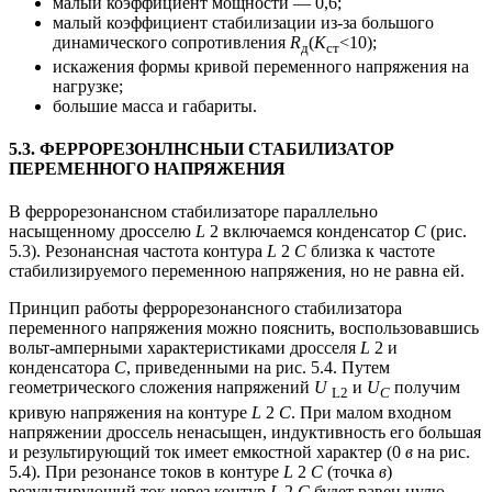
малый коэффициент мощности — 0,6;
малый коэффициент стабилизации из-за большого
динамического сопротивления
R
(
К
<10);
д
ст
искажения формы кривой переменного напряжения на
нагрузке;
большие масса и габариты.
5.3. ФЕРРОРЕЗОНЛНСНЫИ СТАБИЛИЗАТОР
ПЕРЕМЕННОГО НАПРЯЖЕНИЯ
В феррорезонансном стабилизаторе параллельно
насыщенному дросселю
L
2 включаемся конденсатор
С
(рис.
5.3). Резонансная частота контура
L
2
C
близка к частоте
стабилизируемого переменною напряжения, но не равна ей.
Принцип работы феррорезонансного стабилизатора
переменного напряжения можно пояснить, воспользовавшись
вольт-амперными характеристиками дросселя
L
2 и
конденсатора
С
, приведенными на рис. 5.4. Путем
геометрического сложения напряжений
U
и
U
получим
L2
C
кривую напряжения на контуре
L
2
C
. При малом входном
напряжении дроссель ненасыщен, индуктивность его большая
и результирующий ток имеет емкостной характер (0
в
на рис.
5.4). При резонансе токов в контуре
L
2
C
(точка
в
)
результирующий ток через контур
L
2
C
будет равен нулю.