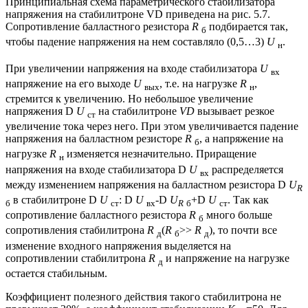
Принципиальная схема параметрического стабилизатора
напряжения на стабилитроне VD приведена на рис. 5.7.
Сопротивление балластного резистора
R
подбирается так,
б
чтобы падение напряжения на нем составляло (0,5…3)
U
.
н
При увеличении напряжения на входе стабилизатора
U
вх
напряжение на его выходе
U
, т.е. на нагрузке
R
,
вых
н
стремится к увеличению. Но небольшое увеличение
напряжения D
U
на стабилитроне
VD
вызывает резкое
ст
увеличение тока через него. При этом увеличивается падение
напряжения на балластном резисторе
R
, а напряжение на
б
нагрузке
R
изменяется незначительно. Приращение
н
напряжения на входе стабилизатора D
U
распределяется
вх
между изменением напряжения на балластном резистора D
U
R
в стабилитроне D
U
: D
U
-D
U
+D
U
. Так как
б
ст
вх
R
б
ст
сопротивление балластного резистора
R
много больше
б
сопротивления стабилитрона
R
(
R
>>
R
), то почти все
д
б
д
изменение входного напряжения выделяется на
сопротивлении стабилитрона
R
и напряжение на нагрузке
д
остается стабильным.
Коэффициент полезного действия такого стабилитрона не