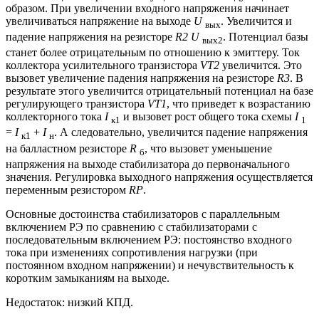
образом. При увеличении входного напряжения начинает
увеличиваться напряжение на выходе
U
. Увеличится и
вых
падение напряжения на резисторе
R2 U
. Потенциал базы
вых2
станет более отрицательным по отношению к эмиттеру. Ток
коллектора усилительного транзистора
VT2
увеличится. Это
вызовет увеличение падения напряжения на резисторе
R3
. В
результате этого увеличится отрицательный потенциал на базе
регулирующего транзистора
VT1
, что приведет к возрастанию
коллекторного тока
I
и вызовет рост общего тока схемы
I
к1
1
=
I
+
I
. А следовательно, увеличится падение напряжения
к1
н
на балластном резисторе
R
, что вызовет уменьшение
б
напряжения на выходе стабилизатора до первоначального
значения. Регулировка выходного напряжения осуществляется
переменным резистором
RP
.
Основные достоинства стабилизаторов с параллельным
включением РЭ по сравнению с стабилизаторами с
последовательным включением РЭ: постоянство входного
тока при изменениях сопротивления нагрузки (при
постоянном входном напряжении) и нечувствительность к
коротким замыканиям на выходе.
Недостаток: низкий КПД.