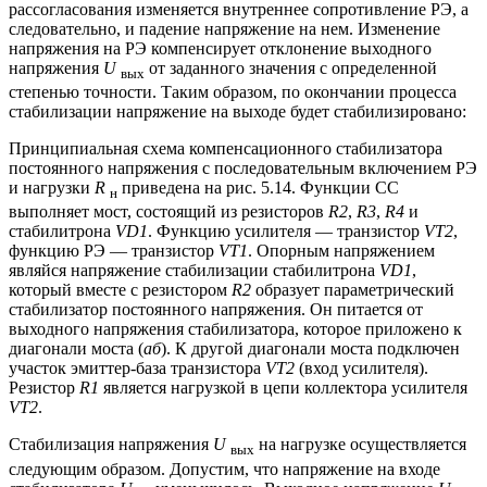
рассогласования изменяется внутреннее сопротивление РЭ, а
следовательно, и падение напряжение на нем. Изменение
напряжения на РЭ компенсирует отклонение выходного
напряжения
U
от заданного значения с определенной
вых
степенью точности. Таким образом, по окончании процесса
стабилизации напряжение на выходе будет стабилизировано:
Принципиальная схема компенсационного стабилизатора
постоянного напряжения с последовательным включением РЭ
и нагрузки
R
приведена на рис. 5.14. Функции СС
н
выполняет мост, состоящий из резисторов
R2
,
R3
,
R4
и
стабилитрона
VD1
. Функцию усилителя — транзистор
VT2
,
функцию РЭ — транзистор
VT1
. Опорным напряжением
являйся напряжение стабилизации стабилитрона
VD1
,
который вместе с резистором
R2
образует параметрический
стабилизатор постоянного напряжения. Он питается от
выходного напряжения стабилизатора, которое приложено к
диагонали моста (
аб
). К другой диагонали моста подключен
участок эмиттер-база транзистора
VT2
(вход усилителя).
Резистор
R1
является нагрузкой в цепи коллектора усилителя
VT2
.
Стабилизация напряжения
U
на нагрузке осуществляется
вых
следующим образом. Допустим, что напряжение на входе