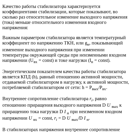
Качество работы стабилизатора характеризуется
коэффициентами стабилизации, которые показывают, во
сколько раз относительное изменение выходного напряжения
(тока) меньше относительного изменения входного
напряжения:
Важным параметром стабилизатора является температурный
коэффициент по напряжению ТКН, или g
, показывающий
н
изменение выходного напряжения при изменении
температуры окружающей среды при неизменными входном
напряжении (U
= const) и токе нагрузки (I
= const).
вх
н
Энергетическим показателем качества работы стабилизатора
является КПД (h), равный отношению активной мощности,
отдаваемой стабилизатором в нагрузку, к активной мощности,
потребляемой стабилизатором от сети: h = Р
/Р
.
вых
вх
Внутреннее сопротивление стабилизатора
r
, равно
i
отношению приращения выходного напряжения D
U
к
вых
приращению тока нагрузки D
I
при неизменном входном
н
напряжении
U
= const,
r
= D
U
/D
I
.
вх
i
вых
н
В стабилизаторах напряжения внутреннее сопротивление