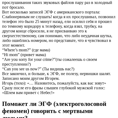
прослушивания таких звуковых файлов пару раз в холодный
пот бросало.
Вот несколько записей ЭГФ с американского портала:
Слабонервным не слушать! когда я их прослушивал, позвонил
телефон это было 25 минут назад, ели осилил себя и прошел
по темному коридору к телефону, когда взял, трубку, на
другом конце сбросили, я не присваиваю это к
сверхестественому, сам понимаю, что либо неудачная шутка,
либо ошиблись номером, но представьте, что я чувствовал в
этот момент.
“Where’s mom?” (где мама)
“Hi mom” (привет мама)
“Are you sorry for your crime?”(ты сожалеешь о своем
преступлении?)
“Can you see us now?” (Ты видишь нас?)
Все закончил, и больше, к ЭГФ, не полезу, нервишки шалят.
Записано моим другом Игорем.
Игорь (тихо): «… Назовитесь, пожалуйста, как вас зовут»
Сразу после его фразы слышен глубокий мужской голос:
«Шлем вам привет с Небес!»
Поможет ли ЭГФ (электроголосовой
феномен) говорить с мертвыми