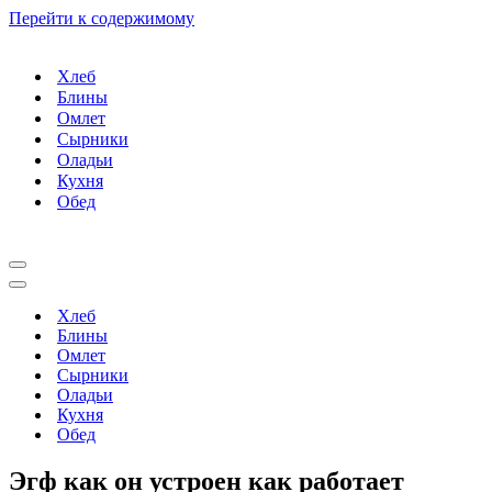
Перейти к содержимому
Хлеб
Блины
Омлет
Сырники
Оладьи
Кухня
Обед
Меню
навигации
Меню
навигации
Хлеб
Блины
Омлет
Сырники
Оладьи
Кухня
Обед
Эгф как он устроен как работает