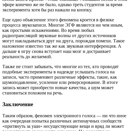
эфире конечно же не было, однако треть студентов за время
эксперимента хотя бы раз нажали на кнопку.
Еще одно объяснение этого феномена кроется в физике
процесса звукозаписи. Многие ЭГФ являются ни чем иным,
как простыми искажениями. Во время любых
радиотрансляций звуковые волны от других источников
могут накладываться друг на друга, порождая помехи. Такое
наложение известно так же как звуковая интерференция. А
дальше в игру снова вступает наш мозг и достраивает
реальность до желаемой.
Также не стоит забывать, что многие из тех, кто проводят
подобные эксперименты в надежде услышать голоса на
записи, часто применяют различные эффекты, такие, как
шумоподавление, усиление или реверсирование. В итоге
запись может приобрести новые качества, а шум может
становиться похожим на речь.
Заключение
Таким образом, феномен электронного голоса — ни что иное
как очередная попытка различных антинаучных сообществ
«притянуть за уши» несуществующие вещи и вряд ли может