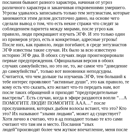
послания бывают разного характера, начиная от угроз
различного характера и заканчивая откровениями умершего.
Угрозы удавалось записывать только тем энтузиастам, которые
занимаются этим делом достаточно давно, на основе чего
сделали вывод о том, что есть некие стражи что следят за
соблюдением паритета между мирами, после угроз как
правило, люди прекращают изучать ЭГФ. И это только один
из примеров угроз, есть и конкретные, адресные угрозы!
После них, как правило, люди погибают, в среде энтузиастов
ЭГФ известны такие случаи. Их было за всю известную
историю ЭГФ два. В обоих случаях люди проигнорировали
первые предупреждения. Официальная версия в обоих
случаях самоубийство, но это не, то, же самое что “доведение
до самоубийства”, только вот виновники неподсудны.
Считается, что чем дольше ты изучаешь ЭГФ, тем больший к
тебе интерес проявляют “активные души”, это как правило, те
кому есть что сказать, кто желает что-то передать нам, вот
после таких обращений и приходят “предупредительные
выстрелы”. Есть случаи, когда в эфире раздаются вопли “…А
ПОМОГИТЕ ЛЮДИ! ПОМОГИТЕ ААА…” после
прослушивания, которых дыбом волосы встают, что это? Кто
это? Их называют “злыми людьми”, может ад существует?
Хотя лично я считаю, что в ад попадают только те кто сами
считают что там им и место. Послания “злых
людей”производят более чем жуткое впечатление, меня после