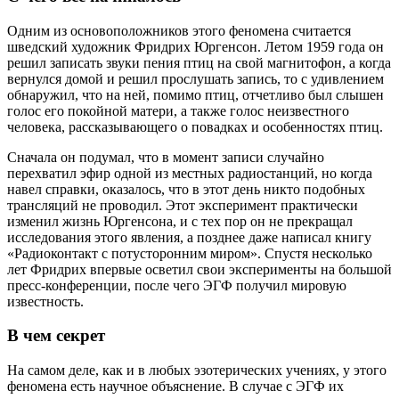
Одним из основоположников этого феномена считается
шведский художник Фридрих Юргенсон. Летом 1959 года он
решил записать звуки пения птиц на свой магнитофон, а когда
вернулся домой и решил прослушать запись, то с удивлением
обнаружил, что на ней, помимо птиц, отчетливо был слышен
голос его покойной матери, а также голос неизвестного
человека, рассказывающего о повадках и особенностях птиц.
Сначала он подумал, что в момент записи случайно
перехватил эфир одной из местных радиостанций, но когда
навел справки, оказалось, что в этот день никто подобных
трансляций не проводил. Этот эксперимент практически
изменил жизнь Юргенсона, и с тех пор он не прекращал
исследования этого явления, а позднее даже написал книгу
«Радиоконтакт с потусторонним миром». Спустя несколько
лет Фридрих впервые осветил свои эксперименты на большой
пресс-конференции, после чего ЭГФ получил мировую
известность.
В чем секрет
На самом деле, как и в любых эзотерических учениях, у этого
феномена есть научное объяснение. В случае c ЭГФ их