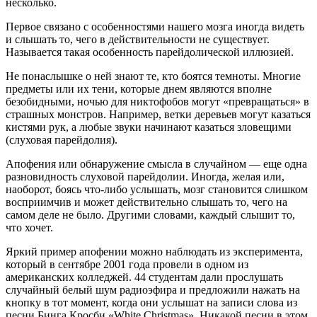
несколько.
Первое связано с особенностями нашего мозга иногда видеть
и слышать то, чего в действительности не существует.
Называется такая особенность парейдолической иллюзией.
Не понаслышке о ней знают те, кто боятся темноты. Многие
предметы или их тени, которые днем являются вполне
безобидными, ночью для никтофобов могут «превращаться» в
страшных монстров. Например, ветки деревьев могут казаться
кистями рук, а любые звуки начинают казаться зловещими
(слуховая парейдолия).
Апофения или обнаружение смысла в случайном — еще одна
разновидность слуховой парейдолии. Иногда, желая или,
наоборот, боясь что-либо услышать, мозг становится слишком
восприимчив и может действительно слышать то, чего на
самом деле не было. Другими словами, каждый слышит то,
что хочет.
Яркий пример апофении можно наблюдать из эксперимента,
который в сентябре 2001 года провели в одном из
американских колледжей. 44 студентам дали прослушать
случайный белый шум радиоэфира и предложили нажать на
кнопку в тот момент, когда они услышат на записи слова из
песни Бинга Кросби «White Christmas». Никакой песни в этом