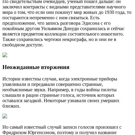
По свидетельствам очевидцев, ученый пошел дальше: он
заключил контракты с видными представителями научного
мира о том, что если они покинут мир живых до 1930 года, то
постараются непременно с ним связаться. Есть
предположение, что запись разговора Эдисона с его
покойным другом Уильямом Динуди сохранилась и сейчас
является предметом коллекции состоятельного инкогнито.
Также сохранились чертежи некрографа, но и они не в
свободном доступе.
Неожиданные вторжения
Истории известны случаи, когда электронные приборы
улавливали и передавали совершенно странные,
необъяснимые звуки. Например, в годы войны пилоты
слышали в рации странные голоса, источник которых
оставался загадкой. Некоторые узнавали своих умерших
близких.
Но самый известный случай записи голосов произошел с
Фридрихом Юргенсоном, поэтому и получил название