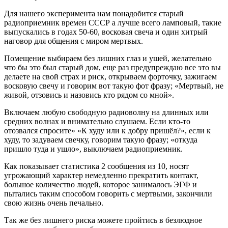
Для нашего эксперимента нам понадобится старый
радиоприемник времен СССР а лучше всего ламповый, такие
выпускались в годах 50-60, восковая свеча и один хитрый
наговор для общения с миром мертвых.
Помещение выбираем без лишних глаз и ушей, желательно
что бы это был старый дом, еще раз предупреждаю все это вы
делаете на свой страх и риск, открываем форточку, зажигаем
восковую свечу и говорим вот такую фот фразу; «Мертвый, не
живой, отзовись и назовись кто рядом со мной».
Включаем любую свободную радиоволну на длинных или
средних волнах и внимательно слушаем. Если кто-то
отозвался спросите» «К худу или к добру пришёл?», если к
худу, то задуваем свечку, говорим такую фразу; «откуда
пришло туда и ушло», выключаем радиоприемник.
Как показывает статистика 2 сообщения из 10, носят
угрожающий характер немедленно прекратить контакт,
большое количество людей, которое занималось ЭГФ и
пытались таким способом говорить с мертвыми, закончили
свою жизнь очень печально.
Так же без лишнего риска можете пройтись в безлюдное