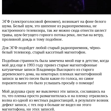
ЭГФ (электроголосовой феномен), возникает на фоне белого
шума. Белый шум, это шипение из радиоприемника, не
настроенного телевизора, так же можно сюда отнести шелест
травы, шум бегущего горного потока реки, листья на ветру,
проливной дождь и тому подобное.
Для ЭГФ подойдет любой старый радиоприемник, чёрно-
белый телевизор, старый кассетный магнитофон.
Подобная странность была замечена мной еще в детстве, когда
мой дед еще в 1993 году привез старые магнитофонные
катушечные записи Владимира Высоцкого из старого
деревенского дома, на некоторых пленках магнитофонной
записи за место песен были какие-то голоса, но самое
поразительное это было услышать просьбу о помощи!
Мой дедушка сразу же выключил эти записи, сославшись на
то, что пленка просто размагнитилась и на пленку отразились
волна из одной из местных радиостанций, в результате возник
дефект записи, с тех пор я больше не видел ни этого
магнитофона, ни этих записей.