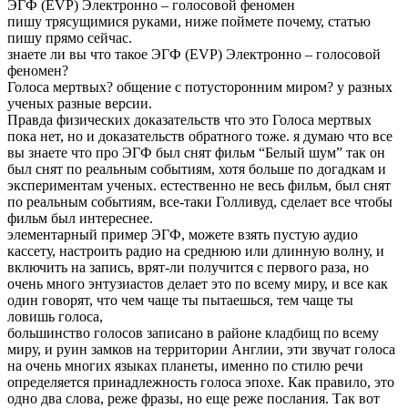
ЭГФ (EVP) Электронно – голосовой феномен
пишу трясущимися руками, ниже поймете почему, статью
пишу прямо сейчас.
знаете ли вы что такое ЭГФ (EVP) Электронно – голосовой
феномен?
Голоса мертвых? общение с потусторонним миром? у разных
ученых разные версии.
Правда физических доказательств что это Голоса мертвых
пока нет, но и доказательств обратного тоже. я думаю что все
вы знаете что про ЭГФ был снят фильм “Белый шум” так он
был снят по реальным событиям, хотя больше по догадкам и
экспериментам ученых. естественно не весь фильм, был снят
по реальным событиям, все-таки Голливуд, сделает все чтобы
фильм был интереснее.
элементарный пример ЭГФ, можете взять пустую аудио
кассету, настроить радио на среднюю или длинную волну, и
включить на запись, врят-ли получится с первого раза, но
очень много энтузиастов делает это по всему миру, и все как
один говорят, что чем чаще ты пытаешься, тем чаще ты
ловишь голоса,
большинство голосов записано в районе кладбищ по всему
миру, и руин замков на территории Англии, эти звучат голоса
на очень многих языках планеты, именно по стилю речи
определяется принадлежность голоса эпохе. Как правило, это
одно два слова, реже фразы, но еще реже послания. Так вот