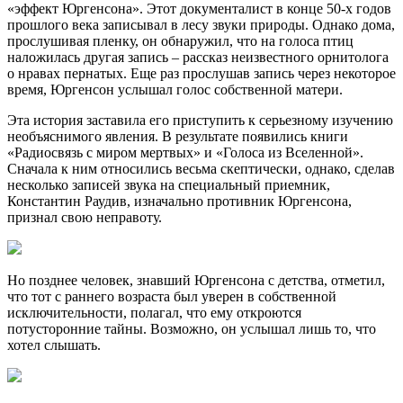
«эффект Юргенсона». Этот документалист в конце 50-х годов
прошлого века записывал в лесу звуки природы. Однако дома,
прослушивая пленку, он обнаружил, что на голоса птиц
наложилась другая запись – рассказ неизвестного орнитолога
о нравах пернатых. Еще раз прослушав запись через некоторое
время, Юргенсон услышал голос собственной матери.
Эта история заставила его приступить к серьезному изучению
необъяснимого явления. В результате появились книги
«Радиосвязь с миром мертвых» и «Голоса из Вселенной».
Сначала к ним относились весьма скептически, однако, сделав
несколько записей звука на специальный приемник,
Константин Раудив, изначально противник Юргенсона,
признал свою неправоту.
Но позднее человек, знавший Юргенсона с детства, отметил,
что тот с раннего возраста был уверен в собственной
исключительности, полагал, что ему откроются
потусторонние тайны. Возможно, он услышал лишь то, что
хотел слышать.